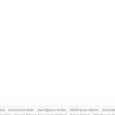
loji
Koronavirüs Nedir
Özel Öğrenci Yurtları
ÖSYM Sınav Takvimi
Üniversit
 Liseler
Sınavla Öğrenci Alan Liseler Rehberi
Bebek İsimleri
Milli Piyango Yı