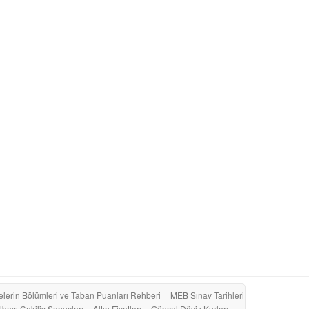
elerin Bölümleri ve Taban Puanları Rehberi
MEB Sınav Tarihleri
lbaşı Çekiliş Sonuçları
Altın Fiyatları
Güncel Döviz Kurları