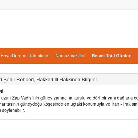
Hava Durumu Tahminleri
Namaz Vakitleri
Resmi Tatil Günleri
i Şehir Rehberi, Hakkari İli Hakkında Bilgiler
Rİ
 uzun Zap Vadisi'nin güney yamacına kurulu ve dört bir yanı dağlarla çevr
haritasının güneydoğu köşesinde en uçtaki konumuyla ve İran - Irak sınırı
u söylenebilir.