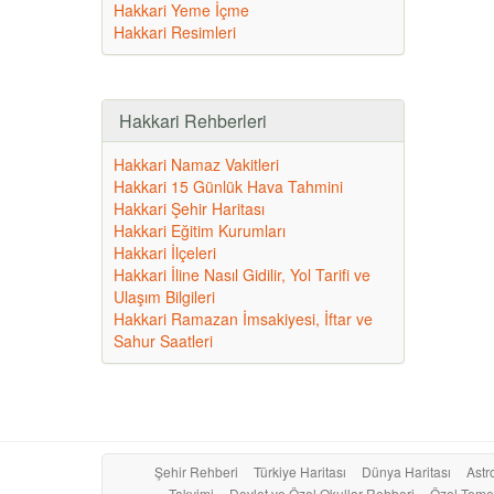
Hakkari Yeme İçme
Hakkari Resimleri
Hakkari Rehberleri
Hakkari Namaz Vakitleri
Hakkari 15 Günlük Hava Tahmini
Hakkari Şehir Haritası
Hakkari Eğitim Kurumları
Hakkari İlçeleri
Hakkari İline Nasıl Gidilir, Yol Tarifi ve
Ulaşım Bilgileri
Hakkari Ramazan İmsakiyesi, İftar ve
Sahur Saatleri
Şehir Rehberi
Türkiye Haritası
Dünya Haritası
Astro
Takvimi
Devlet ve Özel Okullar Rehberi
Özel Temel