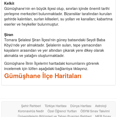
Kelkit
Gümüşhane'nin en büyük ilçesi olup, sınırları içinde önemli tarihi
yerleşme merkezleri bulunmaktadır. Bizanslılar tarafından kurulan
şehirde kalıntıları, surları kiliseleri, su yolları ve kanalları; kabartma
eserler ve heykeller bulunmuştur.
Şiran
Tomara Şelalesi Şiran İlçesi'nin güney batısındaki Seydi Baba
Köyü'nde yer almaktadır. Şelalenin suları, tepe yamacından
kayaların arasından ve yer altından çıkarak yere dikey olarak
akmakta ve yatağını oluşturmaktadır.
Gümüşhane İlinin İlçelerini haritadaki konumlarını görerek
incelemek için lütfen aşağıdaki bağlantıya tıklayınız.
Gümüşhane İlçe Haritaları
Şehir Rehberi
Türkiye Haritası
Dünya Haritası
Astroloji
Koronavirüs Nedir
Özel Öğrenci Yurtları
ÖSYM Sınav Takvimi
Üniversitelerin Bölümleri ve Taban Puanları Rehberi
MEB Sınav