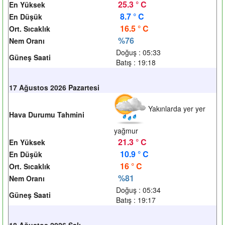
25.3 ° C
En Yüksek
8.7 ° C
En Düşük
16.5 ° C
Ort. Sıcaklık
%76
Nem Oranı
Doğuş : 05:33
Güneş Saati
Batış : 19:18
17 Ağustos 2026 Pazartesi
Yakınlarda yer yer
Hava Durumu Tahmini
yağmur
21.3 ° C
En Yüksek
10.9 ° C
En Düşük
16 ° C
Ort. Sıcaklık
%81
Nem Oranı
Doğuş : 05:34
Güneş Saati
Batış : 19:17
18 Ağustos 2026 Salı