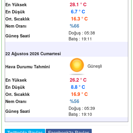
28.1 ° C
En Yüksek
6.7 ° C
En Düşük
16.3 ° C
Ort. Sıcaklık
%66
Nem Oranı
Doğuş : 05:38
Güneş Saati
Batış : 19:11
22 Ağustos 2026 Cumartesi
Güneşli
Hava Durumu Tahmini
26.2 ° C
En Yüksek
8.8 ° C
En Düşük
16.9 ° C
Ort. Sıcaklık
%56
Nem Oranı
Doğuş : 05:39
Güneş Saati
Batış : 19:10
Twitter'da Paylaş
Facebook'ta Paylaş