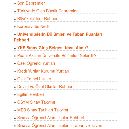
»
Son Depremler
»
Türkiyede Olan Büyük Depremler
»
Büyükelçilikler Rehberi
»
Koronavirüs Nedir
»
Üniversitelerin Bölümleri ve Taban Puanları
Rehberi
»
YKS Sınav Giriş Belgesi Nasıl Alınır?
»
Puanı Azalan Üniversite Bölümleri Nelerdir?
»
Özel Öğrenci Yurtları
»
Kredi Yurtlar Kurumu Yurtları
»
Özel Temel Liseler
»
Devlet ve Özel Okullar Rehberi
»
Eğitim Rehberi
»
ÖSYM Sınav Takvimi
»
MEB Sınav Tarihleri Takvimi
»
Sınavla Öğrenci Alan Liseler Rehberi
»
Sınavla Öğrenci Alan Liselerin Taban ve Tavan