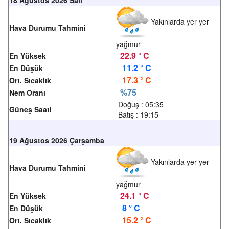
Yakınlarda yer yer
Hava Durumu Tahmini
yağmur
22.9 ° C
En Yüksek
11.2 ° C
En Düşük
17.3 ° C
Ort. Sıcaklık
%75
Nem Oranı
Doğuş : 05:35
Güneş Saati
Batış : 19:15
19 Ağustos 2026 Çarşamba
Yakınlarda yer yer
Hava Durumu Tahmini
yağmur
24.1 ° C
En Yüksek
8 ° C
En Düşük
15.2 ° C
Ort. Sıcaklık