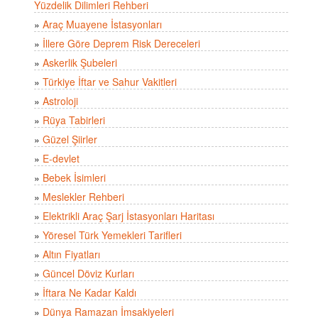
Yüzdelik Dilimleri Rehberi
»
Araç Muayene İstasyonları
»
İllere Göre Deprem Risk Dereceleri
»
Askerlik Şubeleri
»
Türkiye İftar ve Sahur Vakitleri
»
Astroloji
»
Rüya Tabirleri
»
Güzel Şiirler
»
E-devlet
»
Bebek İsimleri
»
Meslekler Rehberi
»
Elektrikli Araç Şarj İstasyonları Haritası
»
Yöresel Türk Yemekleri Tarifleri
»
Altın Fiyatları
»
Güncel Döviz Kurları
»
İftara Ne Kadar Kaldı
»
Dünya Ramazan İmsakiyeleri