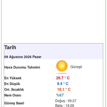
Tarih
09 Ağustos 2026 Pazar
Güneşli
Hava Durumu Tahmini
26.7 ° C
En Yüksek
9.4 ° C
En Düşük
18.1 ° C
Ort. Sıcaklık
%67
Nem Oranı
Doğuş : 05:27
Güneş Saati
Batış : 19:28