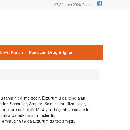
07 Ağustos 2026 Cuma
Döviz Kurları
Ramazan Oruç Bilgileri
 tahmin edilmektedir. Erzurum'u da içine alan
ılar, Sasaniler, Araplar, Selçuklular, Bizanslılar,
ından idare edilmiştir.1514 yılında şehir ve çevresini
opraklarda hüküm sürmüşlerdir.
 23 Temmuz 1919 da Erzurum'da toplamıştır.