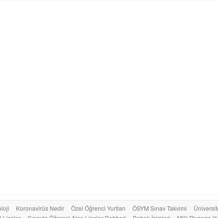
loji
Koronavirüs Nedir
Özel Öğrenci Yurtları
ÖSYM Sınav Takvimi
Üniversit
 Liseler
Sınavla Öğrenci Alan Liseler Rehberi
Bebek İsimleri
Milli Piyango Yı