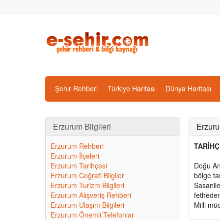
Şehir Rehberi
Türkiye Haritası
Dünya Haritası
Erzurum Bilgileri
Erzurum
Erzurum Rehberi
TARİHÇ
Erzurum İlçeleri
Erzurum Tarihçesi
Doğu Ana
Erzurum Coğrafi Bilgiler
bölge ta
Erzurum Turizm Bilgileri
Sasaniler
Erzurum Alışveriş Rehberi
fetheden
Erzurum Ulaşım Bilgileri
Milli mü
Erzurum Önemli Telefonlar