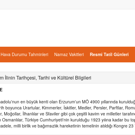
Hava Durumu Tahminleri
Namaz Vakitleri
Resmi Tatil Günleri
 İlinin Tarihçesi, Tarihi ve Kültürel Bilgileri
E
dolu'nun en büyük kenti olan Erzurum'un MÖ 4900 yıllarında kurulduğu
rih boyunca Urartular, Kimmerler, İskitler, Medler, Persler, Parftlar, Romal
, Moğollar, İlhanlılar ve Sfaviler gibi çok çeşitli kavim ve milletler taraf
 Osmanlılar, Türkiye Cumhuriyeti'nin kurulduğu 1923 yılına kadar bu t
cadele, milli birlik ve bağımsızlık hareketinin temelinin atıldığı Kongre