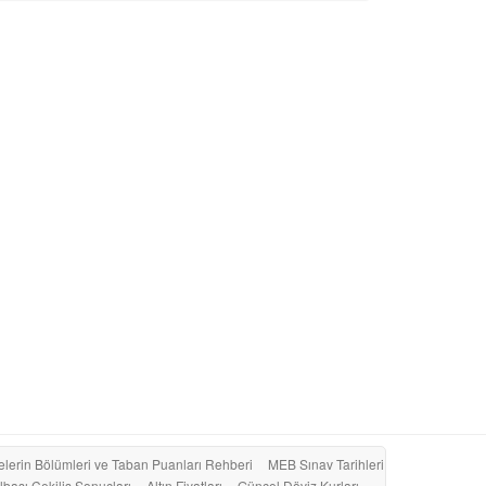
elerin Bölümleri ve Taban Puanları Rehberi
MEB Sınav Tarihleri
lbaşı Çekiliş Sonuçları
Altın Fiyatları
Güncel Döviz Kurları