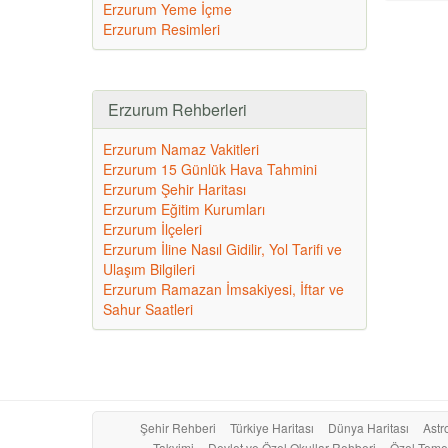
Erzurum Yeme İçme
Erzurum Resimleri
Erzurum Rehberleri
Erzurum Namaz Vakitleri
Erzurum 15 Günlük Hava Tahmini
Erzurum Şehir Haritası
Erzurum Eğitim Kurumları
Erzurum İlçeleri
Erzurum İline Nasıl Gidilir, Yol Tarifi ve
Ulaşım Bilgileri
Erzurum Ramazan İmsakiyesi, İftar ve
Sahur Saatleri
Şehir Rehberi
Türkiye Haritası
Dünya Haritası
Astro
Takvimi
Devlet ve Özel Okullar Rehberi
Özel Temel