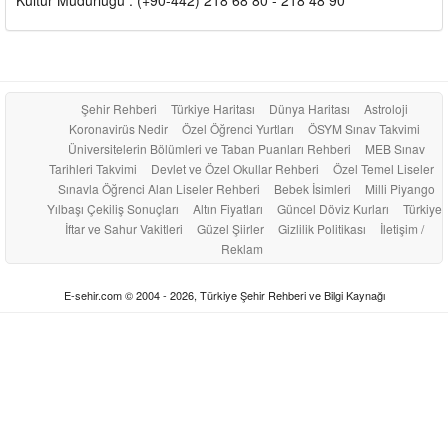
Şehir Rehberi
Türkiye Haritası
Dünya Haritası
Astroloji
Koronavirüs Nedir
Özel Öğrenci Yurtları
ÖSYM Sınav Takvimi
Üniversitelerin Bölümleri ve Taban Puanları Rehberi
MEB Sınav
Tarihleri Takvimi
Devlet ve Özel Okullar Rehberi
Özel Temel Liseler
Sınavla Öğrenci Alan Liseler Rehberi
Bebek İsimleri
Milli Piyango
Yılbaşı Çekiliş Sonuçları
Altın Fiyatları
Güncel Döviz Kurları
Türkiye
İftar ve Sahur Vakitleri
Güzel Şiirler
Gizlilik Politikası
İletişim /
Reklam
E-sehir.com © 2004 - 2026, Türkiye Şehir Rehberi ve Bilgi Kaynağı