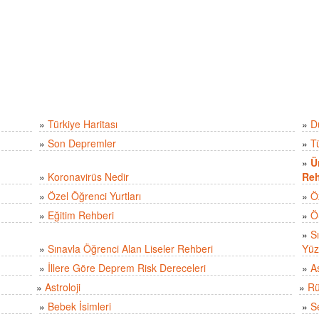
»
Türkiye Haritası
»
D
»
Son Depremler
»
T
»
Ü
»
Koronavirüs Nedir
Reh
»
Özel Öğrenci Yurtları
»
Ö
»
Eğitim Rehberi
»
Ö
»
S
»
Sınavla Öğrenci Alan Liseler Rehberi
Yüz
»
İllere Göre Deprem Risk Dereceleri
»
A
»
Astroloji
»
Rü
»
Bebek İsimleri
»
S