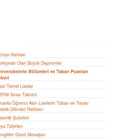
ünya Haritası
ürkiyede Olan Büyük Depremler
niversitelerin Bölümleri ve Taban Puanları
beri
zel Temel Liseler
SYM Sınav Takvimi
ınavla Öğrenci Alan Liselerin Taban ve Tavan
delik Dilimleri Rehberi
skerlik Şubeleri
ya Tabirleri
evgililer Günü Mesajları