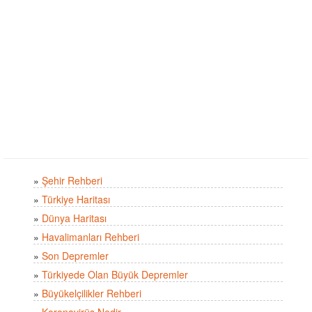
»
Şehir Rehberi
»
Türkiye Haritası
»
Dünya Haritası
»
Havalimanları Rehberi
»
Son Depremler
»
Türkiyede Olan Büyük Depremler
»
Büyükelçilikler Rehberi
»
Koronavirüs Nedir