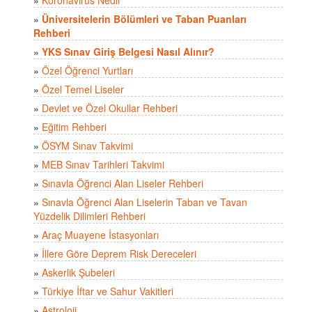
»
Üniversitelerin Bölümleri ve Taban Puanları
Rehberi
»
YKS Sınav Giriş Belgesi Nasıl Alınır?
»
Özel Öğrenci Yurtları
»
Özel Temel Liseler
»
Devlet ve Özel Okullar Rehberi
»
Eğitim Rehberi
»
ÖSYM Sınav Takvimi
»
MEB Sınav Tarihleri Takvimi
»
Sınavla Öğrenci Alan Liseler Rehberi
»
Sınavla Öğrenci Alan Liselerin Taban ve Tavan
Yüzdelik Dilimleri Rehberi
»
Araç Muayene İstasyonları
»
İllere Göre Deprem Risk Dereceleri
»
Askerlik Şubeleri
»
Türkiye İftar ve Sahur Vakitleri
»
Astroloji