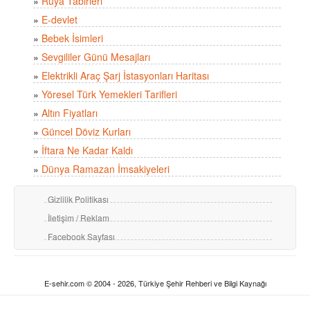
»
Rüya Tabirleri
»
E-devlet
»
Bebek İsimleri
»
Sevgililer Günü Mesajları
»
Elektrikli Araç Şarj İstasyonları Haritası
»
Yöresel Türk Yemekleri Tarifleri
»
Altın Fiyatları
»
Güncel Döviz Kurları
»
İftara Ne Kadar Kaldı
»
Dünya Ramazan İmsakiyeleri
Gizlilik Politikası
İletişim / Reklam
Facebook Sayfası
E-sehir.com © 2004 - 2026, Türkiye Şehir Rehberi ve Bilgi Kaynağı