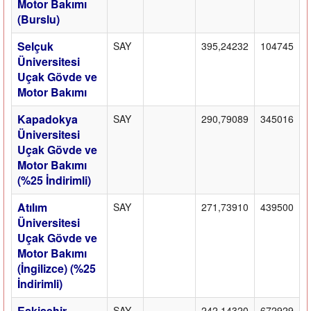
Motor Bakımı
(Burslu)
Selçuk
SAY
395,24232
104745
Üniversitesi
Uçak Gövde ve
Motor Bakımı
Kapadokya
SAY
290,79089
345016
Üniversitesi
Uçak Gövde ve
Motor Bakımı
(%25 İndirimli)
Atılım
SAY
271,73910
439500
Üniversitesi
Uçak Gövde ve
Motor Bakımı
(İngilizce) (%25
İndirimli)
Eskişehir
SAY
242,14320
672929