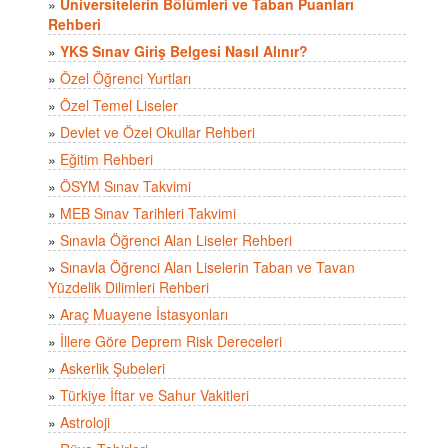
»
Üniversitelerin Bölümleri ve Taban Puanları
Rehberi
»
YKS Sınav Giriş Belgesi Nasıl Alınır?
»
Özel Öğrenci Yurtları
»
Özel Temel Liseler
»
Devlet ve Özel Okullar Rehberi
»
Eğitim Rehberi
»
ÖSYM Sınav Takvimi
»
MEB Sınav Tarihleri Takvimi
»
Sınavla Öğrenci Alan Liseler Rehberi
»
Sınavla Öğrenci Alan Liselerin Taban ve Tavan
Yüzdelik Dilimleri Rehberi
»
Araç Muayene İstasyonları
»
İllere Göre Deprem Risk Dereceleri
»
Askerlik Şubeleri
»
Türkiye İftar ve Sahur Vakitleri
»
Astroloji