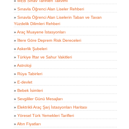
»
MEB Sınav Tarihleri Takvimi
»
Sınavla Öğrenci Alan Liseler Rehberi
»
Sınavla Öğrenci Alan Liselerin Taban ve Tavan
Yüzdelik Dilimleri Rehberi
»
Araç Muayene İstasyonları
»
İllere Göre Deprem Risk Dereceleri
»
Askerlik Şubeleri
»
Türkiye İftar ve Sahur Vakitleri
»
Astroloji
»
Rüya Tabirleri
»
E-devlet
»
Bebek İsimleri
»
Sevgililer Günü Mesajları
»
Elektrikli Araç Şarj İstasyonları Haritası
»
Yöresel Türk Yemekleri Tarifleri
»
Altın Fiyatları