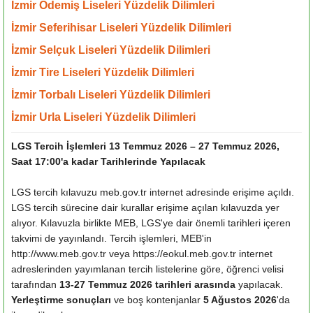
İzmir Ödemiş Liseleri Yüzdelik Dilimleri
İzmir Seferihisar Liseleri Yüzdelik Dilimleri
İzmir Selçuk Liseleri Yüzdelik Dilimleri
İzmir Tire Liseleri Yüzdelik Dilimleri
İzmir Torbalı Liseleri Yüzdelik Dilimleri
İzmir Urla Liseleri Yüzdelik Dilimleri
LGS Tercih İşlemleri 13 Temmuz 2026 – 27 Temmuz 2026,
Saat 17:00'a kadar Tarihlerinde Yapılacak
LGS tercih kılavuzu meb.gov.tr internet adresinde erişime açıldı.
LGS tercih sürecine dair kurallar erişime açılan kılavuzda yer
alıyor. Kılavuzla birlikte MEB, LGS'ye dair önemli tarihleri içeren
takvimi de yayınlandı. Tercih işlemleri, MEB'in
http://www.meb.gov.tr veya https://e­okul.meb.gov.tr internet
adreslerinden yayımlanan tercih listelerine göre, öğrenci velisi
tarafından
13-27 Temmuz 2026 tarihleri arasında
yapılacak.
Yerleştirme sonuçları
ve boş kontenjanlar
5 Ağustos 2026
'da