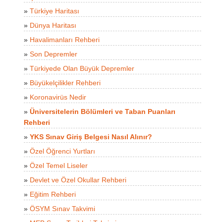
»
Türkiye Haritası
»
Dünya Haritası
»
Havalimanları Rehberi
»
Son Depremler
»
Türkiyede Olan Büyük Depremler
»
Büyükelçilikler Rehberi
»
Koronavirüs Nedir
»
Üniversitelerin Bölümleri ve Taban Puanları
Rehberi
»
YKS Sınav Giriş Belgesi Nasıl Alınır?
»
Özel Öğrenci Yurtları
»
Özel Temel Liseler
»
Devlet ve Özel Okullar Rehberi
»
Eğitim Rehberi
»
ÖSYM Sınav Takvimi