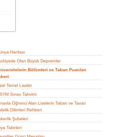
ünya Haritası
ürkiyede Olan Büyük Depremler
niversitelerin Bölümleri ve Taban Puanları
beri
zel Temel Liseler
SYM Sınav Takvimi
ınavla Öğrenci Alan Liselerin Taban ve Tavan
delik Dilimleri Rehberi
kerlik Şubeleri
ya Tabirleri
evgililer Günü Mesajları