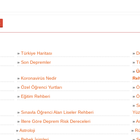
ş
»
Türkiye Haritası
»
D
»
Son Depremler
»
T
»
Ü
»
Koronavirüs Nedir
Reh
»
Özel Öğrenci Yurtları
»
Ö
»
Eğitim Rehberi
»
Ö
»
S
»
Sınavla Öğrenci Alan Liseler Rehberi
Yüz
»
İllere Göre Deprem Risk Dereceleri
»
As
»
Astroloji
»
Rü
»
Bebek İsimleri
»
S