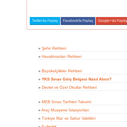
Twitter'da Paylaş
Facebook'ta Paylaş
Google+'da Payla
»
Şehir Rehberi
»
Havalimanları Rehberi
»
Büyükelçilikler Rehberi
»
YKS Sınav Giriş Belgesi Nasıl Alınır?
»
Devlet ve Özel Okullar Rehberi
»
MEB Sınav Tarihleri Takvimi
»
Araç Muayene İstasyonları
»
Türkiye İftar ve Sahur Vakitleri
»
E-devlet