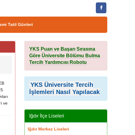
smi Tatil Günleri
YKS Puan ve Başarı Sırasına
Göre Üniversite Bölümu Bulma
Tercih Yardımcısı Robotu
MEB
YKS Üniversite Tercih
25
İşlemleri Nasıl Yapılacak
nları
i ve
Iğdır İlçe Liseleri
Iğdır Merkez Liseleri