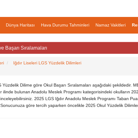
Dünya Haritası
Hava Durumu Tahminleri
Namaz Vakitleri
Re
e Başarı Sıralamaları
eri
Iğdır Liseleri LGS Yüzdelik Dilimleri
Yüzdelik Dilime göre Okul Başarı Sıralamaları aşağıdaki şekildedir. 
r ilinde bulunan Anadolu Meslek Programı kategorisindeki okulların 20
ğini inceleyebilirsiniz. 2025 LGS Iğdır Anadolu Meslek Programı Taban Pua
GS Sonucunuza göre tercih yaparken öncelikle 2025 Okul Yüzdelik Dilimler