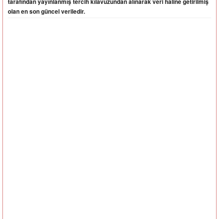
tarafından yayınlanmış tercih kılavuzundan alınarak veri haline getirilmiş
olan en son güncel veriledir.