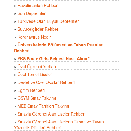
»
Havalimanları Rehberi
»
Son Depremler
»
Türkiyede Olan Büyük Depremler
»
Büyükelçilikler Rehberi
»
Koronavirüs Nedir
»
Üniversitelerin Bölümleri ve Taban Puanları
Rehberi
»
YKS Sınav Giriş Belgesi Nasıl Alınır?
»
Özel Öğrenci Yurtları
»
Özel Temel Liseler
»
Devlet ve Özel Okullar Rehberi
»
Eğitim Rehberi
»
ÖSYM Sınav Takvimi
»
MEB Sınav Tarihleri Takvimi
»
Sınavla Öğrenci Alan Liseler Rehberi
»
Sınavla Öğrenci Alan Liselerin Taban ve Tavan
Yüzdelik Dilimleri Rehberi