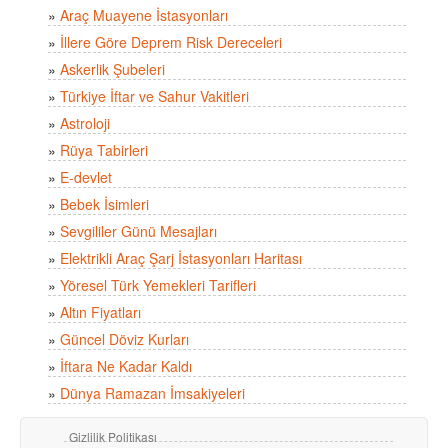
»
Araç Muayene İstasyonları
»
İllere Göre Deprem Risk Dereceleri
»
Askerlik Şubeleri
»
Türkiye İftar ve Sahur Vakitleri
»
Astroloji
»
Rüya Tabirleri
»
E-devlet
»
Bebek İsimleri
»
Sevgililer Günü Mesajları
»
Elektrikli Araç Şarj İstasyonları Haritası
»
Yöresel Türk Yemekleri Tarifleri
»
Altın Fiyatları
»
Güncel Döviz Kurları
»
İftara Ne Kadar Kaldı
»
Dünya Ramazan İmsakiyeleri
Gizlilik Politikası