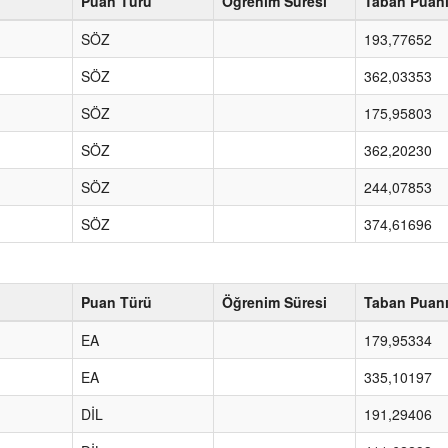
Puan Türü
Öğrenim Süresi
Taban Puan
SÖZ
193,77652
SÖZ
362,03353
SÖZ
175,95803
SÖZ
362,20230
SÖZ
244,07853
SÖZ
374,61696
Puan Türü
Öğrenim Süresi
Taban Puan
EA
179,95334
EA
335,10197
DİL
191,29406