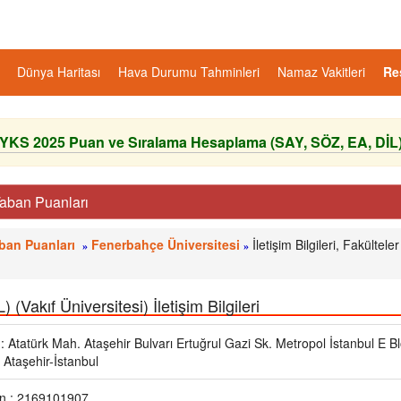
Dünya Haritası
Hava Durumu Tahminleri
Namaz Vakitleri
Re
YKS 2025 Puan ve Sıralama Hesaplama (SAY, SÖZ, EA, DİL
Taban Puanları
aban Puanları
Fenerbahçe Üniversitesi
İletişim Bilgileri, Fakülteler
»
»
f Üniversitesi) İletişim Bilgileri
: Atatürk Mah. Ataşehir Bulvarı Ertuğrul Gazi Sk. Metropol İstanbul E Bl
Ataşehir-İstanbul
on : 2169101907