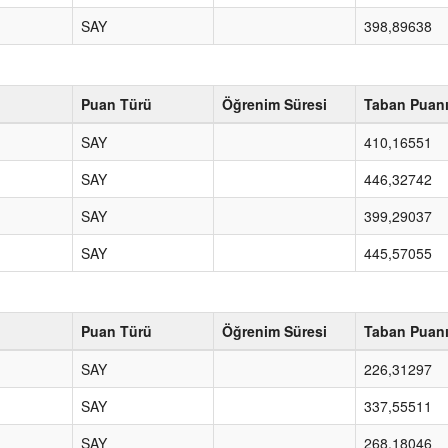
SAY
398,89638
Puan Türü
Öğrenim Süresi
Taban Puan
SAY
410,16551
SAY
446,32742
SAY
399,29037
SAY
445,57055
Puan Türü
Öğrenim Süresi
Taban Puan
SAY
226,31297
SAY
337,55511
SAY
268,18046