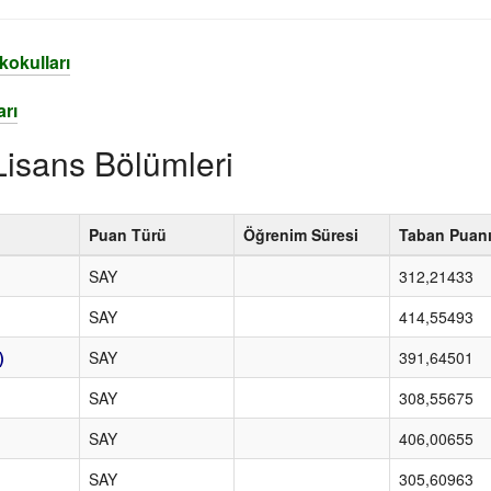
kokulları
arı
Lisans Bölümleri
Puan Türü
Öğrenim Süresi
Taban Puan
SAY
312,21433
SAY
414,55493
)
SAY
391,64501
SAY
308,55675
SAY
406,00655
SAY
305,60963