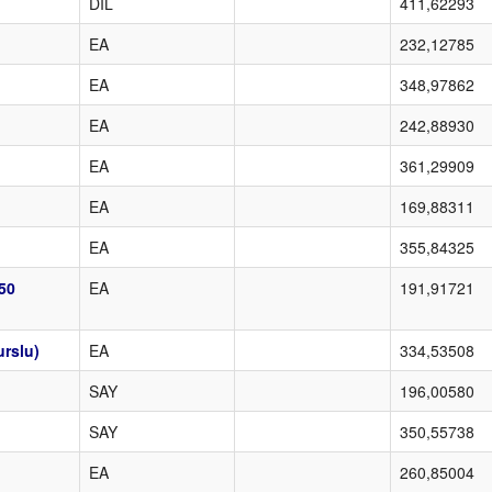
DİL
411,62293
EA
232,12785
EA
348,97862
EA
242,88930
EA
361,29909
EA
169,88311
EA
355,84325
%50
EA
191,91721
urslu)
EA
334,53508
SAY
196,00580
SAY
350,55738
EA
260,85004