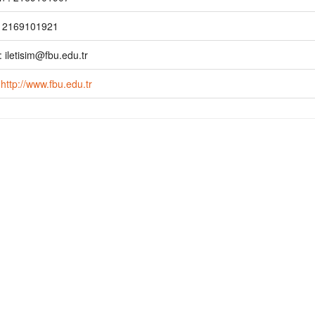
: 2169101921
: iletisim@fbu.edu.tr
:
http://www.fbu.edu.tr