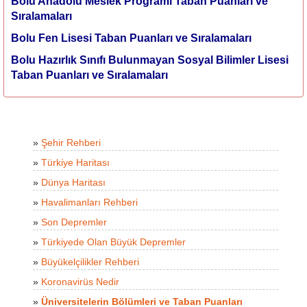
Bolu Anadolu Meslek Programı Taban Puanları ve
Sıralamaları
Bolu Fen Lisesi Taban Puanları ve Sıralamaları
Bolu Hazırlık Sınıfı Bulunmayan Sosyal Bilimler Lisesi
Taban Puanları ve Sıralamaları
»
Şehir Rehberi
»
Türkiye Haritası
»
Dünya Haritası
»
Havalimanları Rehberi
»
Son Depremler
»
Türkiyede Olan Büyük Depremler
»
Büyükelçilikler Rehberi
»
Koronavirüs Nedir
»
Üniversitelerin Bölümleri ve Taban Puanları