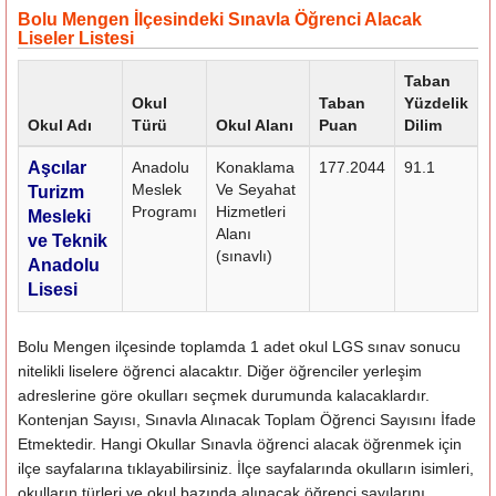
Bolu Mengen İlçesindeki Sınavla Öğrenci Alacak
Liseler Listesi
Taban
Okul
Taban
Yüzdelik
Okul Adı
Türü
Okul Alanı
Puan
Dilim
Aşcılar
Anadolu
Konaklama
177.2044
91.1
Meslek
Ve Seyahat
Turizm
Programı
Hizmetleri
Mesleki
Alanı
ve Teknik
(sınavlı)
Anadolu
Lisesi
Bolu Mengen ilçesinde toplamda 1 adet okul LGS sınav sonucu
nitelikli liselere öğrenci alacaktır. Diğer öğrenciler yerleşim
adreslerine göre okulları seçmek durumunda kalacaklardır.
Kontenjan Sayısı, Sınavla Alınacak Toplam Öğrenci Sayısını İfade
Etmektedir. Hangi Okullar Sınavla öğrenci alacak öğrenmek için
ilçe sayfalarına tıklayabilirsiniz. İlçe sayfalarında okulların isimleri,
okulların türleri ve okul bazında alınacak öğrenci sayılarını