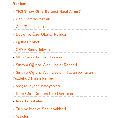
Rehberi
»
YKS Sınav Giriş Belgesi Nasıl Alınır?
»
Özel Öğrenci Yurtları
»
Özel Temel Liseler
»
Devlet ve Özel Okullar Rehberi
»
Eğitim Rehberi
»
ÖSYM Sınav Takvimi
»
MEB Sınav Tarihleri Takvimi
»
Sınavla Öğrenci Alan Liseler Rehberi
»
Sınavla Öğrenci Alan Liselerin Taban ve Tavan
Yüzdelik Dilimleri Rehberi
»
Araç Muayene İstasyonları
»
İllere Göre Deprem Risk Dereceleri
»
Askerlik Şubeleri
»
Türkiye İftar ve Sahur Vakitleri
»
Astroloji