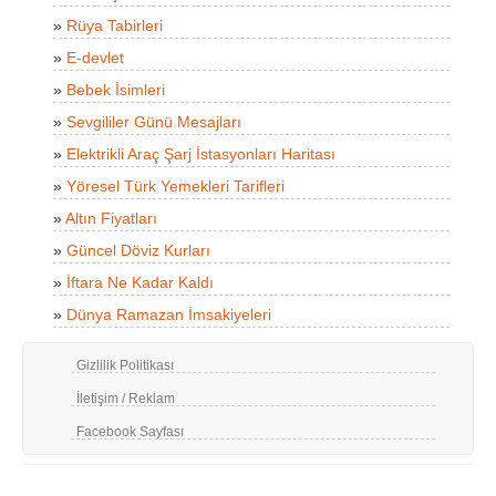
»
Rüya Tabirleri
»
E-devlet
»
Bebek İsimleri
»
Sevgililer Günü Mesajları
»
Elektrikli Araç Şarj İstasyonları Haritası
»
Yöresel Türk Yemekleri Tarifleri
»
Altın Fiyatları
»
Güncel Döviz Kurları
»
İftara Ne Kadar Kaldı
»
Dünya Ramazan İmsakiyeleri
Gizlilik Politikası
İletişim / Reklam
Facebook Sayfası