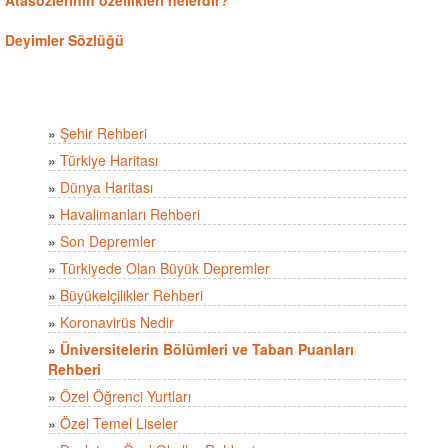
Atasözlerinin özellikleri nelerdir?
Deyimler Sözlüğü
»
Şehir Rehberi
»
Türkiye Haritası
»
Dünya Haritası
»
Havalimanları Rehberi
»
Son Depremler
»
Türkiyede Olan Büyük Depremler
»
Büyükelçilikler Rehberi
»
Koronavirüs Nedir
»
Üniversitelerin Bölümleri ve Taban Puanları
Rehberi
»
Özel Öğrenci Yurtları
»
Özel Temel Liseler