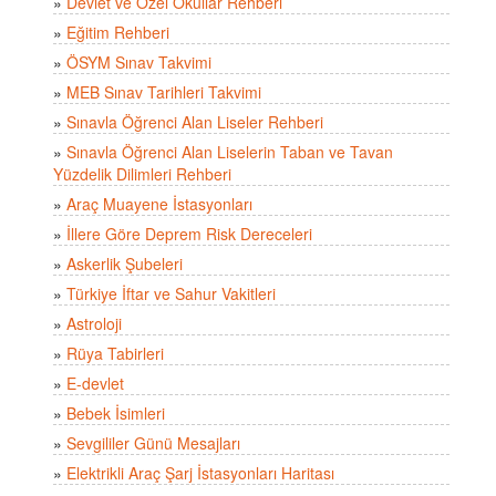
»
Devlet ve Özel Okullar Rehberi
»
Eğitim Rehberi
»
ÖSYM Sınav Takvimi
»
MEB Sınav Tarihleri Takvimi
»
Sınavla Öğrenci Alan Liseler Rehberi
»
Sınavla Öğrenci Alan Liselerin Taban ve Tavan
Yüzdelik Dilimleri Rehberi
»
Araç Muayene İstasyonları
»
İllere Göre Deprem Risk Dereceleri
»
Askerlik Şubeleri
»
Türkiye İftar ve Sahur Vakitleri
»
Astroloji
»
Rüya Tabirleri
»
E-devlet
»
Bebek İsimleri
»
Sevgililer Günü Mesajları
»
Elektrikli Araç Şarj İstasyonları Haritası