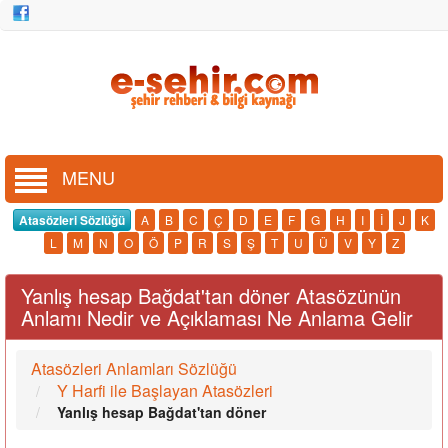
MENU
Atasözleri Sözlüğü
A
B
C
Ç
D
E
F
G
H
I
İ
J
K
L
M
N
O
Ö
P
R
S
Ş
T
U
Ü
V
Y
Z
Yanlış hesap Bağdat'tan döner Atasözünün
Anlamı Nedir ve Açıklaması Ne Anlama Gelir
Atasözleri Anlamları Sözlüğü
Y Harfi ile Başlayan Atasözleri
Yanlış hesap Bağdat'tan döner