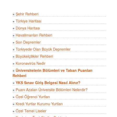
»
Şehir Rehberi
»
Türkiye Haritası
»
Dünya Haritası
»
Havalimanları Rehberi
»
Son Depremler
»
Türkiyede Olan Büyük Depremler
»
Büyükelçilikler Rehberi
»
Koronavirüs Nedir
»
Üniversitelerin Bölümleri ve Taban Puanları
Rehberi
»
YKS Sınav Giriş Belgesi Nasıl Alınır?
»
Puanı Azalan Üniversite Bölümleri Nelerdir?
»
Özel Öğrenci Yurtları
»
Kredi Yurtlar Kurumu Yurtları
»
Özel Temel Liseler