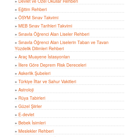
»
Devlet ve Özel Okullar Rehberi
»
Eğitim Rehberi
»
ÖSYM Sınav Takvimi
»
MEB Sınav Tarihleri Takvimi
»
Sınavla Öğrenci Alan Liseler Rehberi
»
Sınavla Öğrenci Alan Liselerin Taban ve Tavan
Yüzdelik Dilimleri Rehberi
»
Araç Muayene İstasyonları
»
İllere Göre Deprem Risk Dereceleri
»
Askerlik Şubeleri
»
Türkiye İftar ve Sahur Vakitleri
»
Astroloji
»
Rüya Tabirleri
»
Güzel Şiirler
»
E-devlet
»
Bebek İsimleri
»
Meslekler Rehberi