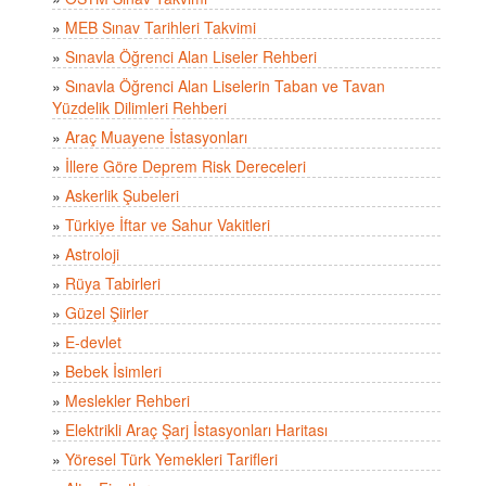
»
MEB Sınav Tarihleri Takvimi
»
Sınavla Öğrenci Alan Liseler Rehberi
»
Sınavla Öğrenci Alan Liselerin Taban ve Tavan
Yüzdelik Dilimleri Rehberi
»
Araç Muayene İstasyonları
»
İllere Göre Deprem Risk Dereceleri
»
Askerlik Şubeleri
»
Türkiye İftar ve Sahur Vakitleri
»
Astroloji
»
Rüya Tabirleri
»
Güzel Şiirler
»
E-devlet
»
Bebek İsimleri
»
Meslekler Rehberi
»
Elektrikli Araç Şarj İstasyonları Haritası
»
Yöresel Türk Yemekleri Tarifleri