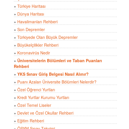
»
Türkiye Haritası
»
Dünya Haritası
»
Havalimanları Rehberi
»
Son Depremler
»
Türkiyede Olan Büyük Depremler
»
Büyükelçilikler Rehberi
»
Koronavirüs Nedir
»
Üniversitelerin Bölümleri ve Taban Puanları
Rehberi
»
YKS Sınav Giriş Belgesi Nasıl Alınır?
»
Puanı Azalan Üniversite Bölümleri Nelerdir?
»
Özel Öğrenci Yurtları
»
Kredi Yurtlar Kurumu Yurtları
»
Özel Temel Liseler
»
Devlet ve Özel Okullar Rehberi
»
Eğitim Rehberi
»
ÖSYM Sınav Takvimi