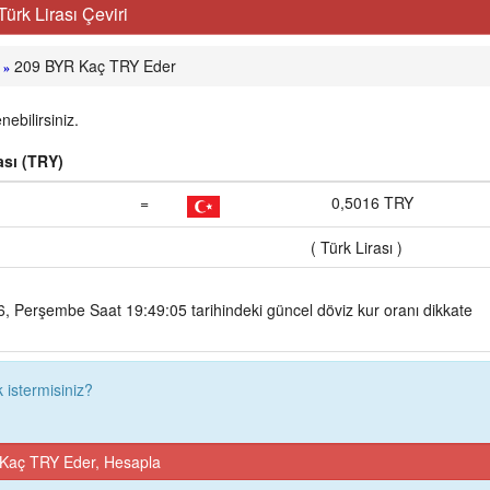
rk Lirası Çeviri
209 BYR Kaç TRY Eder
»
ebilirsiniz.
ası (TRY)
=
0,5016 TRY
( Türk Lirası )
 Perşembe Saat 19:49:05 tarihindeki güncel döviz kur oranı dikkate
istermisiniz?