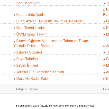
»
Son Depremler
»
T
»
Ü
»
Koronavirüs Nedir
Reh
»
Puanı Azalan Üniversite Bölümleri Nelerdir?
»
Ö
»
Özel Temel Liseler
»
D
»
ÖSYM Sınav Takvimi
»
M
»
Sınavla Öğrenci Alan Liselerin Taban ve Tavan
Yüzdelik Dilimleri Rehberi
»
A
»
Askerlik Şubeleri
»
Tü
»
Rüya Tabirleri
»
Gü
»
Bebek İsimleri
»
M
»
Yöresel Türk Yemekleri Tarifleri
»
Al
»
İftara Ne Kadar Kaldı
»
D
İletişim / Reklam
Fac
E-sehir.com © 2004 - 2026, Türkiye Şehir Rehberi ve Bilgi Kaynağı