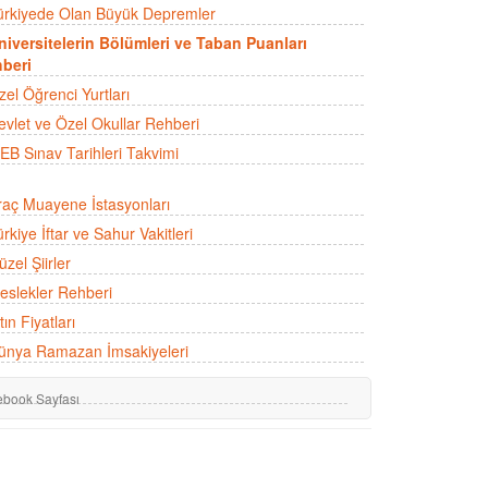
ürkiyede Olan Büyük Depremler
niversitelerin Bölümleri ve Taban Puanları
beri
zel Öğrenci Yurtları
evlet ve Özel Okullar Rehberi
EB Sınav Tarihleri Takvimi
raç Muayene İstasyonları
rkiye İftar ve Sahur Vakitleri
zel Şiirler
eslekler Rehberi
tın Fiyatları
ünya Ramazan İmsakiyeleri
ebook Sayfası