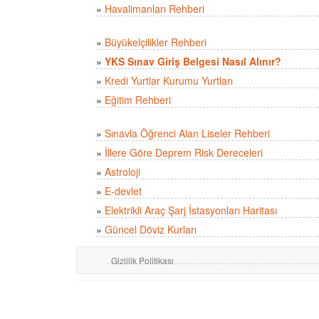
»
Havalimanları Rehberi
»
Büyükelçilikler Rehberi
»
YKS Sınav Giriş Belgesi Nasıl Alınır?
»
Kredi Yurtlar Kurumu Yurtları
»
Eğitim Rehberi
»
Sınavla Öğrenci Alan Liseler Rehberi
»
İllere Göre Deprem Risk Dereceleri
»
Astroloji
»
E-devlet
»
Elektrikli Araç Şarj İstasyonları Haritası
»
Güncel Döviz Kurları
Gizlilik Politikası