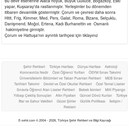
Bu devir eserlerine Alaca höyük, Büyük Güllüce, Boğazköy, Eski
yapar, Kuşsaray'da rastlanmıştır. Yerleşimler bu dönemden
itibaren devamlılık göstermiştir. Çorum ve çevresi daha sonra
Hitit, Frig, Kimmer, Med, Pers, Galat, Roma, Bizans, Selçuklu,
Danişmend, Moğol, Ertena, Kadı Burhanettin ve Osmanlı
hakimiyetine girmiştir.
Çorum ve Hattuşa'nın ayrıntılı tarihçesi için tıklayınız
Şehir Rehberi
Türkiye Haritası
Dünya Haritası
Astroloji
Koronavirüs Nedir
Özel Öğrenci Yurtları
ÖSYM Sınav Takvimi
Üniversitelerin Bölümleri ve Taban Puanları Rehberi
MEB Sınav
Tarihleri Takvimi
Devlet ve Özel Okullar Rehberi
Özel Temel Liseler
Sınavla Öğrenci Alan Liseler Rehberi
Bebek İsimleri
Milli Piyango
Yılbaşı Çekiliş Sonuçları
Altın Fiyatları
Güncel Döviz Kurları
Türkiye
İftar ve Sahur Vakitleri
Güzel Şiirler
Gizlilik Politikası
İletişim /
Reklam
E-sehir.com © 2004 - 2026, Türkiye Şehir Rehberi ve Bilgi Kaynağı