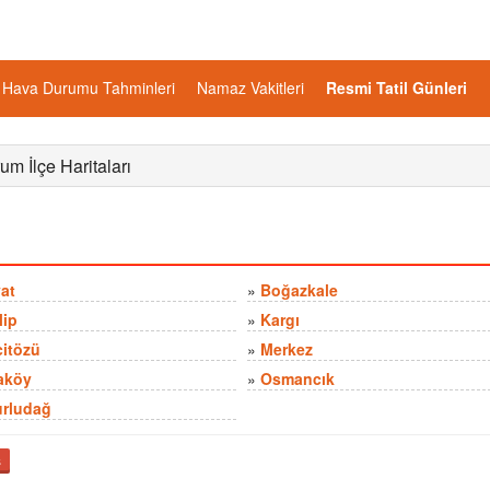
Hava Durumu Tahminleri
Namaz Vakitleri
Resmi Tatil Günleri
rum İlçe Haritaları
at
»
Boğazkale
lip
»
Kargı
itözü
»
Merkez
aköy
»
Osmancık
rludağ
ş