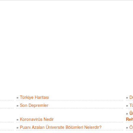
»
Türkiye Haritası
»
D
»
Son Depremler
»
T
»
Ü
»
Koronavirüs Nedir
Reh
»
Puanı Azalan Üniversite Bölümleri Nelerdir?
»
Ö