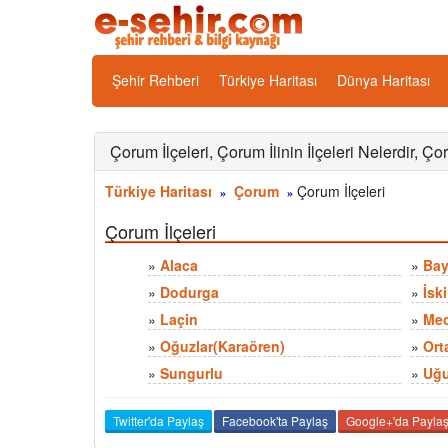
Şehir Rehberi
Türkiye Haritası
Dünya Haritası
Çorum İlçeleri, Çorum İlinin İlçeleri Nelerdir, Ço
Türkiye Haritası
Çorum
Çorum İlçeleri
»
»
Çorum İlçeleri
»
Alaca
»
Bay
»
Dodurga
»
İski
»
Laçin
»
Mec
»
Oğuzlar(Karaören)
»
Ort
»
Sungurlu
»
Uğu
Twitter'da Paylaş
Facebook'ta Paylaş
Google+'da Payla