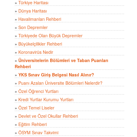
»
Türkiye Haritası
»
Dünya Haritası
»
Havalimanları Rehberi
»
Son Depremler
»
Türkiyede Olan Büyük Depremler
»
Büyükelçilikler Rehberi
»
Koronavirüs Nedir
»
Üniversitelerin Bölümleri ve Taban Puanları
Rehberi
»
YKS Sınav Giriş Belgesi Nasıl Alınır?
»
Puanı Azalan Üniversite Bölümleri Nelerdir?
»
Özel Öğrenci Yurtları
»
Kredi Yurtlar Kurumu Yurtları
»
Özel Temel Liseler
»
Devlet ve Özel Okullar Rehberi
»
Eğitim Rehberi
»
ÖSYM Sınav Takvimi