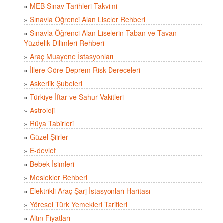
»
MEB Sınav Tarihleri Takvimi
»
Sınavla Öğrenci Alan Liseler Rehberi
»
Sınavla Öğrenci Alan Liselerin Taban ve Tavan
Yüzdelik Dilimleri Rehberi
»
Araç Muayene İstasyonları
»
İllere Göre Deprem Risk Dereceleri
»
Askerlik Şubeleri
»
Türkiye İftar ve Sahur Vakitleri
»
Astroloji
»
Rüya Tabirleri
»
Güzel Şiirler
»
E-devlet
»
Bebek İsimleri
»
Meslekler Rehberi
»
Elektrikli Araç Şarj İstasyonları Haritası
»
Yöresel Türk Yemekleri Tarifleri
»
Altın Fiyatları