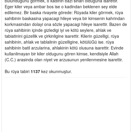
bulundugunu görmek, o kadinin bazi sirlari olduguna isarettir.
Eger kiler veya ambar bos ise o kadindan beklenen sey elde
edilemez. Bir baska rivayete görede: Rüyada kiler görmek, rüya
sahibinin baskasina yapacagi hileye veya bir kimsenin kahrindan
korkmasindan dolayi ona sözle yapacagi hileye isarettir. Bazen de
rüya sahibinin içinde gizledigi iyi ve kötü seylere, ahlak ve
tabiatinini güzellik ve çirkinligine isarettir. Kilerin güzelligi, rüya
sahibinin, ahlak ve tablalinin güzelligine, kötülüGü ise. rüya
sahibinin batil arzularina, ahlakinin kötü olusuna isarettir. Evinde
kullanilmayan bir kiler oldugunu gören kimse, kendisiyle Allah
(C.C.) arasinda olan niyet ve arzusunun yenilenmesine isarettir.
Bu rüya tabiri
1137
kez okunmuştur.