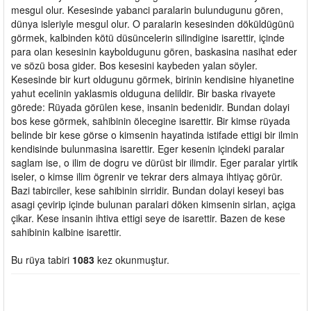
mesgul olur. Kesesinde yabanci paralarin bulundugunu gören,
dünya isleriyle mesgul olur. O paralarin kesesinden döküldügünü
görmek, kalbinden kötü düsüncelerin silindigine isarettir, içinde
para olan kesesinin kayboldugunu gören, baskasina nasihat eder
ve sözü bosa gider. Bos kesesini kaybeden yalan söyler.
Kesesinde bir kurt oldugunu görmek, birinin kendisine hiyanetine
yahut ecelinin yaklasmis olduguna delildir. Bir baska rivayete
görede: Rüyada görülen kese, insanin bedenidir. Bundan dolayi
bos kese görmek, sahibinin ölecegine isarettir. Bir kimse rüyada
belinde bir kese görse o kimsenin hayatinda istifade ettigi bir ilmin
kendisinde bulunmasina isarettir. Eger kesenin içindeki paralar
saglam ise, o ilim de dogru ve dürüst bir ilimdir. Eger paralar yirtik
iseler, o kimse ilim ögrenir ve tekrar ders almaya ihtiyaç görür.
Bazi tabirciler, kese sahibinin sirridir. Bundan dolayi keseyi bas
asagi çevirip içinde bulunan paralari döken kimsenin sirlan, açiga
çikar. Kese insanin ihtiva ettigi seye de isarettir. Bazen de kese
sahibinin kalbine isarettir.
Bu rüya tabiri
1083
kez okunmuştur.