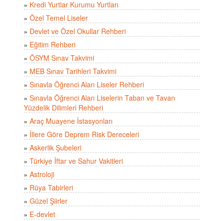
»
Kredi Yurtlar Kurumu Yurtları
»
Özel Temel Liseler
»
Devlet ve Özel Okullar Rehberi
»
Eğitim Rehberi
»
ÖSYM Sınav Takvimi
»
MEB Sınav Tarihleri Takvimi
»
Sınavla Öğrenci Alan Liseler Rehberi
»
Sınavla Öğrenci Alan Liselerin Taban ve Tavan
Yüzdelik Dilimleri Rehberi
»
Araç Muayene İstasyonları
»
İllere Göre Deprem Risk Dereceleri
»
Askerlik Şubeleri
»
Türkiye İftar ve Sahur Vakitleri
»
Astroloji
»
Rüya Tabirleri
»
Güzel Şiirler
»
E-devlet