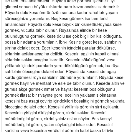
ise tam tersi anlamdadır. Rüyada kese görmek işlerinizin iyi
gitmesi sonucu büyük miktarda para kazanacaksınız demektir.
Rüyada dolu kese ömrünüzün sonuna kadar rahat bir yaşam
süreceğinize yorumlanır. Boş kese görmek ise tam tersi
anlamdadır. Rüyada dolu kese büyük bir kısmettir.Rüyada kese
görmek, vücutla tabir olunur. Rüyasinda elinde bir kese
bulundugunu görmek, kese dolu ise çok bilgili bir kisi olduguna,
bossa bir adama yorumlanir. Ibn-i Kesir'e göre; kese, sahibinin
sirrina delalet eder. Eger kesenin içindeki paralar dökülürse,
sirlarinin açiklanacagina delildir. Kesenin agzinin kapali olmasi,
sirlarinin saklanacagina isarettir. Kesenin söküldügünü veya
yirtilarak içindeki paralarin yere döküldügünü görmek, bu rüya
sahibinin ölecegine delalet eder. Rüyasinda kesesinde agaç
kurdu görmesi rüya sahibinin ölümüne yorumlanir. Rüyada kese
görmek hayir ve menfaat ve esle de tabir olunur. Kesede altin ve
gümüs akçe görmek nimet ve hayra; kesenin bos oldugunu
görmek iflasa; bir rivayete göre, ecelinin yaklasmis olmasina;
kesesini bas asagi çevirip içindekileri bosalttigini görmek yakinda
ölecegine delalet eder. Kesesini yirtilmis görenin sirri açiklanir.
Kesesinin yirtigini diktigini gören, sirrini saklar. Kesesini
mühürledigini gören, sirrini yalniz esine söyler. Bos keseyi
mühürledigini gören, yalan söyledigini inkar eder. Kesesini
karisina veya kocasina verdigini görenin kalbi baska biriyle