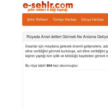
Şehir Rehberi
Türkiye Haritası
Dünya Haritası
Rüyada Amel defteri Görmek Ne Anlama Geliyor,
İnsanlar için meydana gelecek önemli gelişmelere, adal
eline verildiğini görmek kurtuluşa, sol eline verildiğ
kişinin yaptığı tüm iyilik ve kötülüğü kaydeden görevli m
Bu rüya tabiri
904
kez okunmuştur.