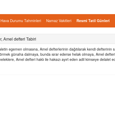
Hava Durumu Tahminleri
Namaz Vakitleri
Resmi Tatil Günleri
 Amel defteri Tabiri
etin egemen olmasına, Amel defterlerinin dağıtılarak kendi defterinin 
ini görmek günaha dalmaya, bunda ısrar ederse helak olmaya, Amel defteri
eleklere, Amel defteri haklı ile haksızı ayırt eden adil kimseye delalet e