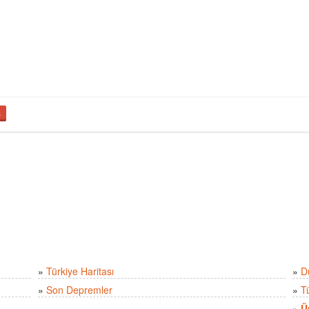
ş
»
Türkiye Haritası
»
D
»
Son Depremler
»
T
»
Ü