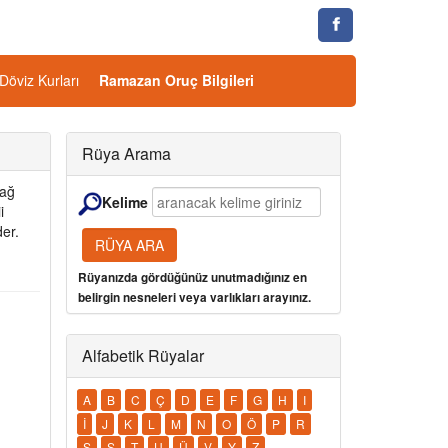
Döviz Kurları
Ramazan Oruç Bilgileri
Rüya Arama
sağ
Kelime
i
der.
Rüyanızda gördüğünüz unutmadığınız en
belirgin nesneleri veya varlıkları arayınız.
Alfabetik Rüyalar
A
B
C
Ç
D
E
F
G
H
I
İ
J
K
L
M
N
O
Ö
P
R
S
Ş
T
U
Ü
V
Y
Z