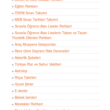
»
Eğitim Rehberi
»
ÖSYM Sınav Takvimi
»
MEB Sınav Tarihleri Takvimi
»
Sınavla Öğrenci Alan Liseler Rehberi
»
Sınavla Öğrenci Alan Liselerin Taban ve Tavan
Yüzdelik Dilimleri Rehberi
»
Araç Muayene İstasyonları
»
İllere Göre Deprem Risk Dereceleri
»
Askerlik Şubeleri
»
Türkiye İftar ve Sahur Vakitleri
»
Astroloji
»
Rüya Tabirleri
»
Güzel Şiirler
»
E-devlet
»
Bebek İsimleri
»
Meslekler Rehberi