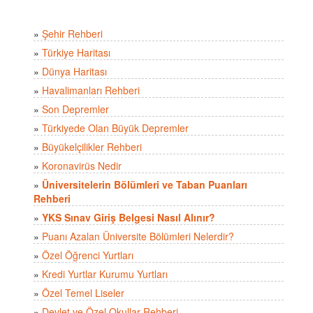
»
Şehir Rehberi
»
Türkiye Haritası
»
Dünya Haritası
»
Havalimanları Rehberi
»
Son Depremler
»
Türkiyede Olan Büyük Depremler
»
Büyükelçilikler Rehberi
»
Koronavirüs Nedir
»
Üniversitelerin Bölümleri ve Taban Puanları
Rehberi
»
YKS Sınav Giriş Belgesi Nasıl Alınır?
»
Puanı Azalan Üniversite Bölümleri Nelerdir?
»
Özel Öğrenci Yurtları
»
Kredi Yurtlar Kurumu Yurtları
»
Özel Temel Liseler
»
Devlet ve Özel Okullar Rehberi