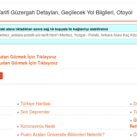
arifi Güzergah Detayları, Geçilecek Yol Bilgileri, Otoyol
i alana tıkladıktan sonra sağ tık kopyala ile bağlantıyı alabilirsiniz
dudan Görmek İçin Tıklayınız
ydudan Görmek İçin Tıklayınız
ş
»
Türkiye Haritası
»
D
»
Son Depremler
»
T
»
Ü
»
Koronavirüs Nedir
Reh
»
Puanı Azalan Üniversite Bölümleri Nelerdir?
»
Ö