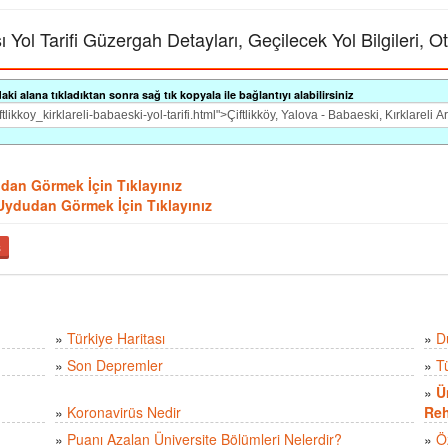
sı Yol Tarifi Güzergah Detayları, Geçilecek Yol Bilgileri, O
i alana tıkladıktan sonra sağ tık kopyala ile bağlantıyı alabilirsiniz
dudan Görmek İçin Tıklayınız
ini Uydudan Görmek İçin Tıklayınız
ş
»
Türkiye Haritası
»
D
»
Son Depremler
»
T
»
Ü
»
Koronavirüs Nedir
Reh
»
Puanı Azalan Üniversite Bölümleri Nelerdir?
»
Ö