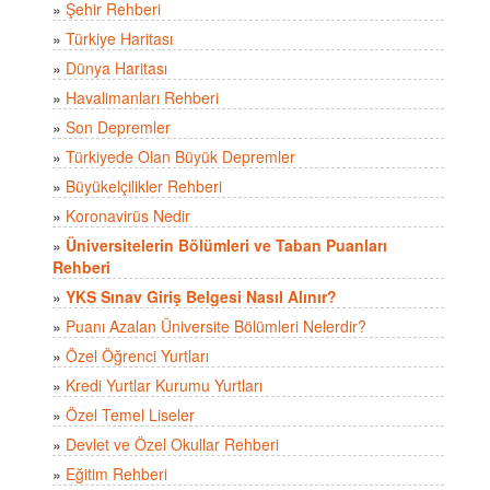
»
Şehir Rehberi
»
Türkiye Haritası
»
Dünya Haritası
»
Havalimanları Rehberi
»
Son Depremler
»
Türkiyede Olan Büyük Depremler
»
Büyükelçilikler Rehberi
»
Koronavirüs Nedir
»
Üniversitelerin Bölümleri ve Taban Puanları
Rehberi
»
YKS Sınav Giriş Belgesi Nasıl Alınır?
»
Puanı Azalan Üniversite Bölümleri Nelerdir?
»
Özel Öğrenci Yurtları
»
Kredi Yurtlar Kurumu Yurtları
»
Özel Temel Liseler
»
Devlet ve Özel Okullar Rehberi
»
Eğitim Rehberi