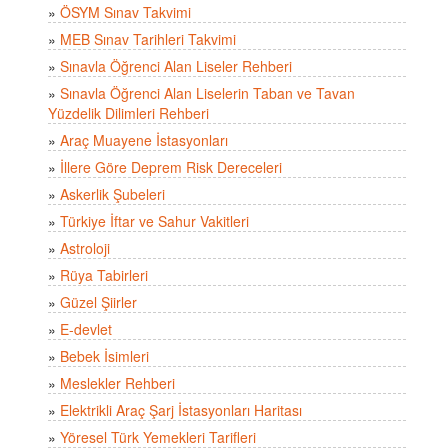
»
ÖSYM Sınav Takvimi
»
MEB Sınav Tarihleri Takvimi
»
Sınavla Öğrenci Alan Liseler Rehberi
»
Sınavla Öğrenci Alan Liselerin Taban ve Tavan
Yüzdelik Dilimleri Rehberi
»
Araç Muayene İstasyonları
»
İllere Göre Deprem Risk Dereceleri
»
Askerlik Şubeleri
»
Türkiye İftar ve Sahur Vakitleri
»
Astroloji
»
Rüya Tabirleri
»
Güzel Şiirler
»
E-devlet
»
Bebek İsimleri
»
Meslekler Rehberi
»
Elektrikli Araç Şarj İstasyonları Haritası
»
Yöresel Türk Yemekleri Tarifleri