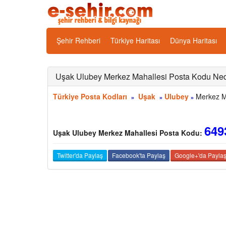
Şehir Rehberi
Türkiye Haritası
Dünya Haritası
Uşak Ulubey Merkez Mahallesi Posta Kodu Ned
Türkiye Posta Kodları
Uşak
Ulubey
Merkez Ma
»
»
»
649
Uşak Ulubey Merkez Mahallesi Posta Kodu:
Twitter'da Paylaş
Facebook'ta Paylaş
Google+'da Payla