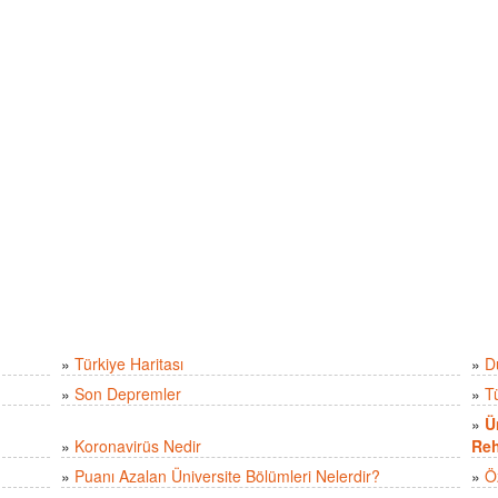
»
Türkiye Haritası
»
D
»
Son Depremler
»
T
»
Ü
»
Koronavirüs Nedir
Reh
»
Puanı Azalan Üniversite Bölümleri Nelerdir?
»
Ö