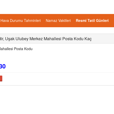
Hava Durumu Tahminleri
Namaz Vakitleri
Resmi Tatil Günleri
ir, Uşak Ulubey Merkez Mahallesi Posta Kodu Kaç
hallesi Posta Kodu
30
ş