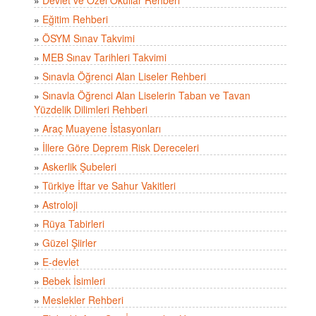
»
Eğitim Rehberi
»
ÖSYM Sınav Takvimi
»
MEB Sınav Tarihleri Takvimi
»
Sınavla Öğrenci Alan Liseler Rehberi
»
Sınavla Öğrenci Alan Liselerin Taban ve Tavan
Yüzdelik Dilimleri Rehberi
»
Araç Muayene İstasyonları
»
İllere Göre Deprem Risk Dereceleri
»
Askerlik Şubeleri
»
Türkiye İftar ve Sahur Vakitleri
»
Astroloji
»
Rüya Tabirleri
»
Güzel Şiirler
»
E-devlet
»
Bebek İsimleri
»
Meslekler Rehberi