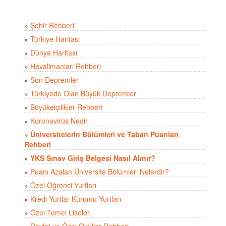
»
Şehir Rehberi
»
Türkiye Haritası
»
Dünya Haritası
»
Havalimanları Rehberi
»
Son Depremler
»
Türkiyede Olan Büyük Depremler
»
Büyükelçilikler Rehberi
»
Koronavirüs Nedir
»
Üniversitelerin Bölümleri ve Taban Puanları
Rehberi
»
YKS Sınav Giriş Belgesi Nasıl Alınır?
»
Puanı Azalan Üniversite Bölümleri Nelerdir?
»
Özel Öğrenci Yurtları
»
Kredi Yurtlar Kurumu Yurtları
»
Özel Temel Liseler
»
Devlet ve Özel Okullar Rehberi