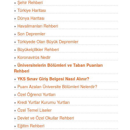
»
Şehir Rehberi
»
Türkiye Haritası
»
Dünya Haritası
»
Havalimanları Rehberi
»
Son Depremler
»
Türkiyede Olan Büyük Depremler
»
Büyükelçilikler Rehberi
»
Koronavirüs Nedir
»
Üniversitelerin Bölümleri ve Taban Puanları
Rehberi
»
YKS Sınav Giriş Belgesi Nasıl Alınır?
»
Puanı Azalan Üniversite Bölümleri Nelerdir?
»
Özel Öğrenci Yurtları
»
Kredi Yurtlar Kurumu Yurtları
»
Özel Temel Liseler
»
Devlet ve Özel Okullar Rehberi
»
Eğitim Rehberi