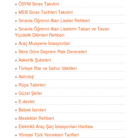
»
ÖSYM Sınav Takvimi
»
MEB Sınav Tarihleri Takvimi
»
Sınavla Öğrenci Alan Liseler Rehberi
»
Sınavla Öğrenci Alan Liselerin Taban ve Tavan
Yüzdelik Dilimleri Rehberi
»
Araç Muayene İstasyonları
»
İllere Göre Deprem Risk Dereceleri
»
Askerlik Şubeleri
»
Türkiye İftar ve Sahur Vakitleri
»
Astroloji
»
Rüya Tabirleri
»
Güzel Şiirler
»
E-devlet
»
Bebek İsimleri
»
Meslekler Rehberi
»
Elektrikli Araç Şarj İstasyonları Haritası
»
Yöresel Türk Yemekleri Tarifleri