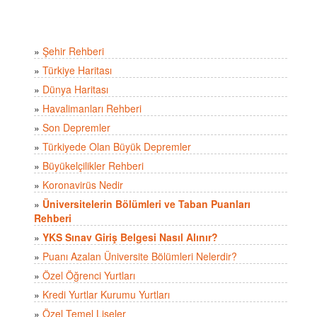
»
Şehir Rehberi
»
Türkiye Haritası
»
Dünya Haritası
»
Havalimanları Rehberi
»
Son Depremler
»
Türkiyede Olan Büyük Depremler
»
Büyükelçilikler Rehberi
»
Koronavirüs Nedir
»
Üniversitelerin Bölümleri ve Taban Puanları
Rehberi
»
YKS Sınav Giriş Belgesi Nasıl Alınır?
»
Puanı Azalan Üniversite Bölümleri Nelerdir?
»
Özel Öğrenci Yurtları
»
Kredi Yurtlar Kurumu Yurtları
»
Özel Temel Liseler