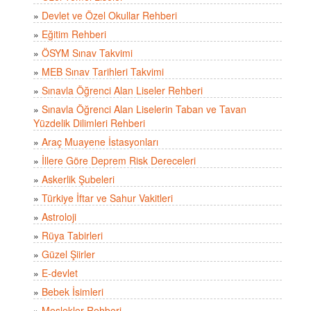
»
Devlet ve Özel Okullar Rehberi
»
Eğitim Rehberi
»
ÖSYM Sınav Takvimi
»
MEB Sınav Tarihleri Takvimi
»
Sınavla Öğrenci Alan Liseler Rehberi
»
Sınavla Öğrenci Alan Liselerin Taban ve Tavan
Yüzdelik Dilimleri Rehberi
»
Araç Muayene İstasyonları
»
İllere Göre Deprem Risk Dereceleri
»
Askerlik Şubeleri
»
Türkiye İftar ve Sahur Vakitleri
»
Astroloji
»
Rüya Tabirleri
»
Güzel Şiirler
»
E-devlet
»
Bebek İsimleri
»
Meslekler Rehberi