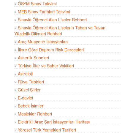
»
ÖSYM Sınav Takvimi
»
MEB Sınav Tarihleri Takvimi
»
Sınavla Öğrenci Alan Liseler Rehberi
»
Sınavla Öğrenci Alan Liselerin Taban ve Tavan
Yüzdelik Dilimleri Rehberi
»
Araç Muayene İstasyonları
»
İllere Göre Deprem Risk Dereceleri
»
Askerlik Şubeleri
»
Türkiye İftar ve Sahur Vakitleri
»
Astroloji
»
Rüya Tabirleri
»
Güzel Şiirler
»
E-devlet
»
Bebek İsimleri
»
Meslekler Rehberi
»
Elektrikli Araç Şarj İstasyonları Haritası
»
Yöresel Türk Yemekleri Tarifleri