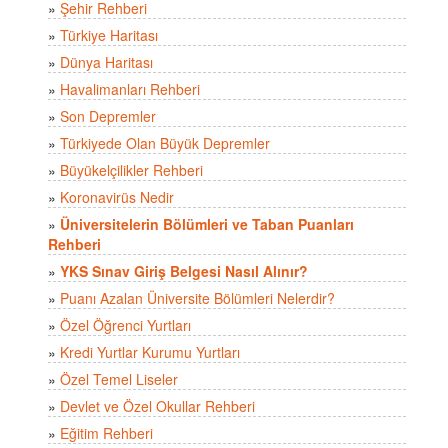
»
Şehir Rehberi
»
Türkiye Haritası
»
Dünya Haritası
»
Havalimanları Rehberi
»
Son Depremler
»
Türkiyede Olan Büyük Depremler
»
Büyükelçilikler Rehberi
»
Koronavirüs Nedir
»
Üniversitelerin Bölümleri ve Taban Puanları
Rehberi
»
YKS Sınav Giriş Belgesi Nasıl Alınır?
»
Puanı Azalan Üniversite Bölümleri Nelerdir?
»
Özel Öğrenci Yurtları
»
Kredi Yurtlar Kurumu Yurtları
»
Özel Temel Liseler
»
Devlet ve Özel Okullar Rehberi
»
Eğitim Rehberi