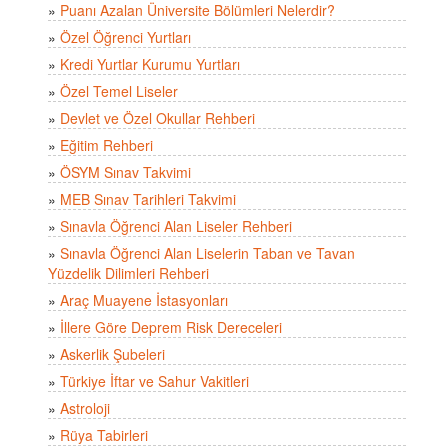
»
Puanı Azalan Üniversite Bölümleri Nelerdir?
»
Özel Öğrenci Yurtları
»
Kredi Yurtlar Kurumu Yurtları
»
Özel Temel Liseler
»
Devlet ve Özel Okullar Rehberi
»
Eğitim Rehberi
»
ÖSYM Sınav Takvimi
»
MEB Sınav Tarihleri Takvimi
»
Sınavla Öğrenci Alan Liseler Rehberi
»
Sınavla Öğrenci Alan Liselerin Taban ve Tavan
Yüzdelik Dilimleri Rehberi
»
Araç Muayene İstasyonları
»
İllere Göre Deprem Risk Dereceleri
»
Askerlik Şubeleri
»
Türkiye İftar ve Sahur Vakitleri
»
Astroloji
»
Rüya Tabirleri