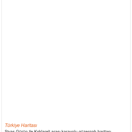
Türkiye Haritası
Sivas Gürün ile Kırklareli arası karayolu güzergah haritası