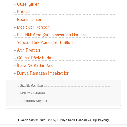
»
Güzel Şiirler
»
E-devlet
»
Bebek İsimleri
»
Meslekler Rehberi
»
Elektrikli Araç Şarj İstasyonları Haritası
»
Yöresel Türk Yemekleri Tarifleri
»
Altın Fiyatları
»
Güncel Döviz Kurları
»
İftara Ne Kadar Kaldı
»
Dünya Ramazan İmsakiyeleri
Gizlilik Politikası
İletişim / Reklam
Facebook Sayfası
E-sehir.com © 2004 - 2026, Türkiye Şehir Rehberi ve Bilgi Kaynağı