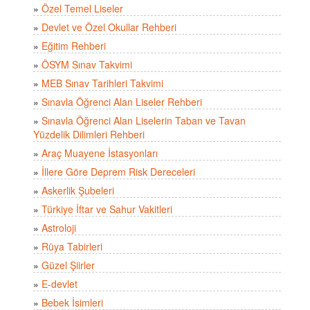
»
Özel Temel Liseler
»
Devlet ve Özel Okullar Rehberi
»
Eğitim Rehberi
»
ÖSYM Sınav Takvimi
»
MEB Sınav Tarihleri Takvimi
»
Sınavla Öğrenci Alan Liseler Rehberi
»
Sınavla Öğrenci Alan Liselerin Taban ve Tavan
Yüzdelik Dilimleri Rehberi
»
Araç Muayene İstasyonları
»
İllere Göre Deprem Risk Dereceleri
»
Askerlik Şubeleri
»
Türkiye İftar ve Sahur Vakitleri
»
Astroloji
»
Rüya Tabirleri
»
Güzel Şiirler
»
E-devlet
»
Bebek İsimleri