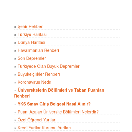
»
Şehir Rehberi
»
Türkiye Haritası
»
Dünya Haritası
»
Havalimanları Rehberi
»
Son Depremler
»
Türkiyede Olan Büyük Depremler
»
Büyükelçilikler Rehberi
»
Koronavirüs Nedir
»
Üniversitelerin Bölümleri ve Taban Puanları
Rehberi
»
YKS Sınav Giriş Belgesi Nasıl Alınır?
»
Puanı Azalan Üniversite Bölümleri Nelerdir?
»
Özel Öğrenci Yurtları
»
Kredi Yurtlar Kurumu Yurtları