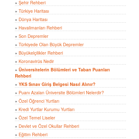
»
Şehir Rehberi
»
Türkiye Haritası
»
Dünya Haritası
»
Havalimanları Rehberi
»
Son Depremler
»
Türkiyede Olan Büyük Depremler
»
Büyükelçilikler Rehberi
»
Koronavirüs Nedir
»
Üniversitelerin Bölümleri ve Taban Puanları
Rehberi
»
YKS Sınav Giriş Belgesi Nasıl Alınır?
»
Puanı Azalan Üniversite Bölümleri Nelerdir?
»
Özel Öğrenci Yurtları
»
Kredi Yurtlar Kurumu Yurtları
»
Özel Temel Liseler
»
Devlet ve Özel Okullar Rehberi
»
Eğitim Rehberi