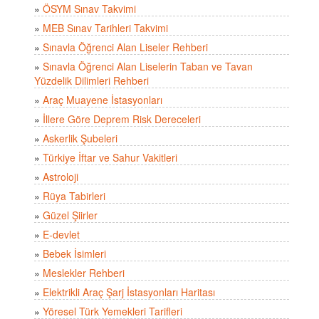
»
ÖSYM Sınav Takvimi
»
MEB Sınav Tarihleri Takvimi
»
Sınavla Öğrenci Alan Liseler Rehberi
»
Sınavla Öğrenci Alan Liselerin Taban ve Tavan
Yüzdelik Dilimleri Rehberi
»
Araç Muayene İstasyonları
»
İllere Göre Deprem Risk Dereceleri
»
Askerlik Şubeleri
»
Türkiye İftar ve Sahur Vakitleri
»
Astroloji
»
Rüya Tabirleri
»
Güzel Şiirler
»
E-devlet
»
Bebek İsimleri
»
Meslekler Rehberi
»
Elektrikli Araç Şarj İstasyonları Haritası
»
Yöresel Türk Yemekleri Tarifleri