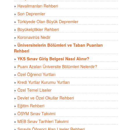
»
Havalimanları Rehberi
»
Son Depremler
»
Türkiyede Olan Büyük Depremler
»
Büyükelçilikler Rehberi
»
Koronavirüs Nedir
»
Üniversitelerin Bölümleri ve Taban Puanları
Rehberi
»
YKS Sınav Giriş Belgesi Nasıl Alınır?
»
Puanı Azalan Üniversite Bölümleri Nelerdir?
»
Özel Öğrenci Yurtları
»
Kredi Yurtlar Kurumu Yurtları
»
Özel Temel Liseler
»
Devlet ve Özel Okullar Rehberi
»
Eğitim Rehberi
»
ÖSYM Sınav Takvimi
»
MEB Sınav Tarihleri Takvimi
»
Sınavla Öğrenci Alan Liseler Rehberi