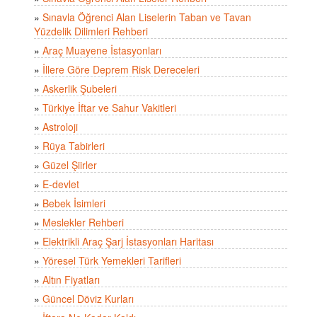
»
Sınavla Öğrenci Alan Liselerin Taban ve Tavan
Yüzdelik Dilimleri Rehberi
»
Araç Muayene İstasyonları
»
İllere Göre Deprem Risk Dereceleri
»
Askerlik Şubeleri
»
Türkiye İftar ve Sahur Vakitleri
»
Astroloji
»
Rüya Tabirleri
»
Güzel Şiirler
»
E-devlet
»
Bebek İsimleri
»
Meslekler Rehberi
»
Elektrikli Araç Şarj İstasyonları Haritası
»
Yöresel Türk Yemekleri Tarifleri
»
Altın Fiyatları
»
Güncel Döviz Kurları