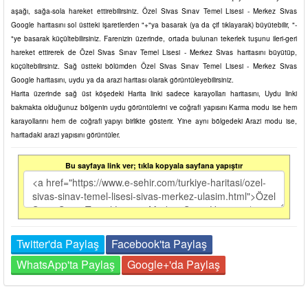
aşağı, sağa-sola hareket ettirebilirsiniz. Özel Sivas Sınav Temel Lisesi - Merkez Sivas
Google haritasını sol üstteki işaretlerden "+"ya basarak (ya da çif tıklayarak) büyütebilir, "-
"ye basarak küçültebilirsiniz. Farenizin üzerinde, ortada bulunan tekerlek tuşunu ileri-geri
hareket ettirerek de Özel Sivas Sınav Temel Lisesi - Merkez Sivas haritasını büyütüp,
küçültebilirsiniz. Sağ üstteki bölümden Özel Sivas Sınav Temel Lisesi - Merkez Sivas
Google haritasını, uydu ya da arazi haritası olarak görüntüleyebilirsiniz.
Harita üzerinde sağ üst köşedeki Harita linki sadece karayolları haritasını, Uydu linki
bakmakta olduğunuz bölgenin uydu görüntülerini ve coğrafi yapısını Karma modu ise hem
karayollarını hem de coğrafi yapıyı birlikte gösterir. Yine aynı bölgedeki Arazi modu ise,
haritadaki arazi yapısını görüntüler.
Bu sayfaya link ver; tıkla kopyala sayfana yapıştır
Twitter'da Paylaş
Facebook'ta Paylaş
WhatsApp'ta Paylaş
Google+'da Paylaş