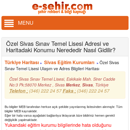
MENU
Özel Sivas Sınav Temel Lisesi Adresi ve
Haritadaki Konumu Nerededir Nasıl Gidilir?
Türkiye Haritası
Sivas Eğitim Kurumları
Özel Sivas
»
»
Sınav Temel Lisesi Ulaşım ve Adres Bilgileri Haritası
Özel Sivas Sınav Temel Lisesi, Eskikale Mah. Sirer Cadde
No:3 Pk:58070 Merkez , Sivas
Merkez
,
Sivas
,
Türkiye
Telefon
:
(346) 222 24 57
Faks
:
(346) 222 24 57
Bu bilgiler MEB tarafından herkse açık şekilde yayınlanmış listesinden alınmıştır. Tüm
bilgiler MEB kaynaklıdır.
Eğer bir hata varsa aşağıdaki bağlantıya tıklayarak bize bildiriniz hemen gerekli
değişiklik yapılmaktadır.
Yukarıdaki eğitim kurumu bilgilerinde hata olduğunu