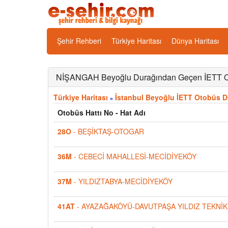
Şehir Rehberi
Türkiye Haritası
Dünya Haritası
NİŞANGAH Beyoğlu Durağından Geçen İETT Ot
Türkiye Haritası
İstanbul Beyoğlu İETT Otobüs Du
»
Otobüs Hattı No - Hat Adı
28O
- BEŞİKTAŞ-OTOGAR
36M
- CEBECİ MAHALLESİ-MECİDİYEKÖY
37M
- YILDIZTABYA-MECİDİYEKÖY
41AT
- AYAZAĞAKÖYÜ-DAVUTPAŞA YILDIZ TEKNİK