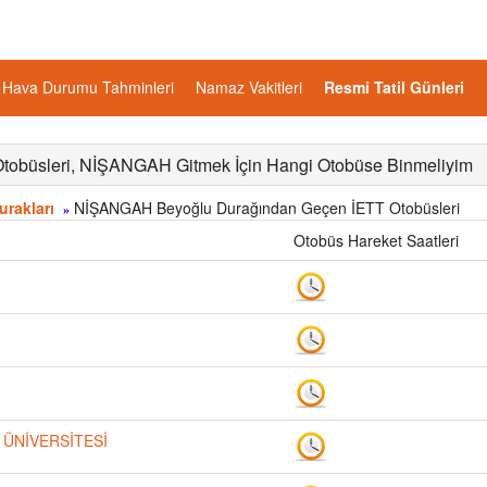
Hava Durumu Tahminleri
Namaz Vakitleri
Resmi Tatil Günleri
obüsleri, NİŞANGAH Gitmek İçin Hangi Otobüse Binmeliyim
rakları
NİŞANGAH Beyoğlu Durağından Geçen İETT Otobüsleri
»
Otobüs Hareket Saatleri
 ÜNİVERSİTESİ