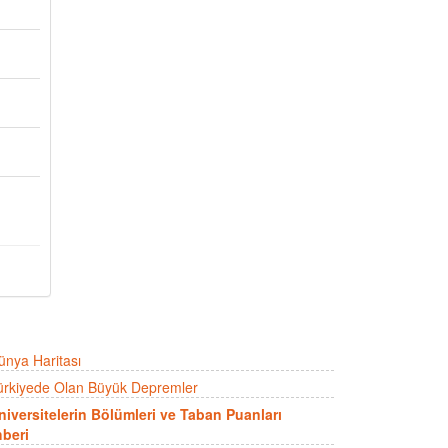
ünya Haritası
ürkiyede Olan Büyük Depremler
niversitelerin Bölümleri ve Taban Puanları
beri