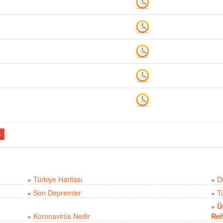
ş
»
Türkiye Haritası
»
D
»
Son Depremler
»
T
»
Ü
»
Koronavirüs Nedir
Reh