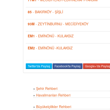
85
- BAKIRKÖY - ŞİŞLİ
93M
- ZEYTİNBURNU - MECİDİYEKÖY
EM1
- EMİNÖNÜ - KULAKSIZ
EM2
- EMİNÖNÜ -KULAKSIZ
Twitter'da Paylaş
Facebook'ta Paylaş
Google+'da Payla
»
Şehir Rehberi
»
Havalimanları Rehberi
»
Büyükelçilikler Rehberi