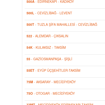
500A
- EDİRNEKAPI - KADIKÖY
500L
- CEVİZLİBAĞ - LEVENT
500T
- TUZLA ŞİFA MAHALLESİ - CEVİZLİBAĞ
522
- ALEMDAR - ÇIKSALIN
54K
- KULAKSIZ - TAKSİM
55
- GAZİOSMANPAŞA - ŞİŞLİ
55ET
- EYÜP ÜÇŞEHİTLER-TAKSİM
75M
- AKSARAY - MECİDİYEKÖY
75O
- OTOGAR - MECİDİYEKÖY
77MT
- MECİDİYEKÖY-EDİRNEKAPI-TAKSİM