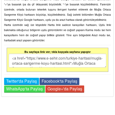
"+"ya basarak (ya da çif tıklayarak) büyütebilir, "-"ye basarak küçültebilirsiniz. Farenizin
üzerinde, ortada bulunan tekerlek tuşunu ileri-geri hareket ettirerek de Muğla Ortaca
Sarıgerme Köyü haritasını büyütüp, küçültebilirsiniz. Sağ üstteki bölümden Muğla Ortaca
Sarıgerme Köyü Google haritasını, uydu ya da arazi haritası olarak görüntüleyebilirsiniz.
Harita üzerinde sağ üst köşedeki Harita linki sadece karayolları haritasını, Uydu linki
bakmakta olduğunuz bölgenin uydu görüntülerini ve coğrafi yapısını Karma modu ise hem
karayollarını hem de coğrafi yapıyı birlikte gösterir. Yine aynı bölgedeki Arazi modu ise,
haritadaki arazi yapısını görüntüler.
Bu sayfaya link ver; tıkla kopyala sayfana yapıştır
Twitter'da Paylaş
Facebook'ta Paylaş
WhatsApp'ta Paylaş
Google+'da Paylaş