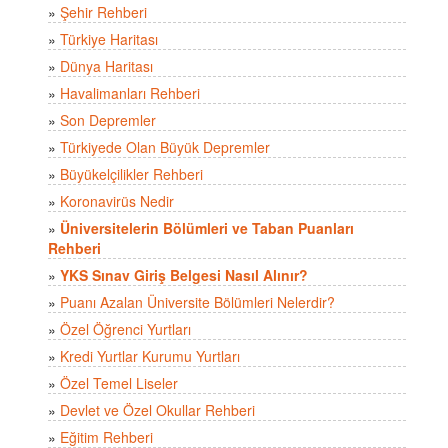
»
Şehir Rehberi
»
Türkiye Haritası
»
Dünya Haritası
»
Havalimanları Rehberi
»
Son Depremler
»
Türkiyede Olan Büyük Depremler
»
Büyükelçilikler Rehberi
»
Koronavirüs Nedir
»
Üniversitelerin Bölümleri ve Taban Puanları
Rehberi
»
YKS Sınav Giriş Belgesi Nasıl Alınır?
»
Puanı Azalan Üniversite Bölümleri Nelerdir?
»
Özel Öğrenci Yurtları
»
Kredi Yurtlar Kurumu Yurtları
»
Özel Temel Liseler
»
Devlet ve Özel Okullar Rehberi
»
Eğitim Rehberi