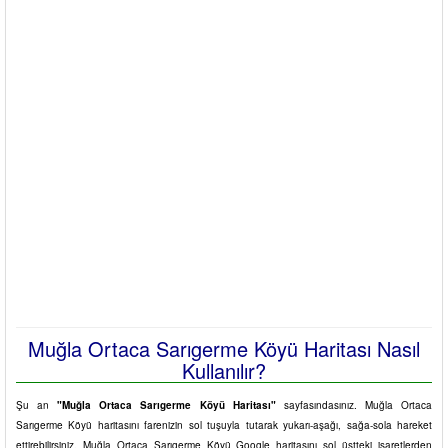
Muğla Ortaca Sarıgerme Köyü Haritası Nasıl
Kullanılır?
Şu an
"Muğla Ortaca Sarıgerme Köyü Haritası"
sayfasındasınız. Muğla Ortaca
Sarıgerme Köyü haritasını farenizin sol tuşuyla tutarak yukarı-aşağı, sağa-sola hareket
ettirebilirsiniz. Muğla Ortaca Sarıgerme Köyü Google haritasını sol üstteki işaretlerden