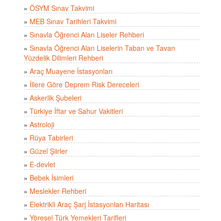
»
ÖSYM Sınav Takvimi
»
MEB Sınav Tarihleri Takvimi
»
Sınavla Öğrenci Alan Liseler Rehberi
»
Sınavla Öğrenci Alan Liselerin Taban ve Tavan
Yüzdelik Dilimleri Rehberi
»
Araç Muayene İstasyonları
»
İllere Göre Deprem Risk Dereceleri
»
Askerlik Şubeleri
»
Türkiye İftar ve Sahur Vakitleri
»
Astroloji
»
Rüya Tabirleri
»
Güzel Şiirler
»
E-devlet
»
Bebek İsimleri
»
Meslekler Rehberi
»
Elektrikli Araç Şarj İstasyonları Haritası
»
Yöresel Türk Yemekleri Tarifleri