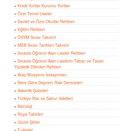
»
Kredi Yurtlar Kurumu Yurtları
»
Özel Temel Liseler
»
Devlet ve Özel Okullar Rehberi
»
Eğitim Rehberi
»
ÖSYM Sınav Takvimi
»
MEB Sınav Tarihleri Takvimi
»
Sınavla Öğrenci Alan Liseler Rehberi
»
Sınavla Öğrenci Alan Liselerin Taban ve Tavan
Yüzdelik Dilimleri Rehberi
»
Araç Muayene İstasyonları
»
İllere Göre Deprem Risk Dereceleri
»
Askerlik Şubeleri
»
Türkiye İftar ve Sahur Vakitleri
»
Astroloji
»
Rüya Tabirleri
»
Güzel Şiirler
»
E-devlet