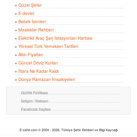
»
Güzel Şiirler
»
E-devlet
»
Bebek İsimleri
»
Meslekler Rehberi
»
Elektrikli Araç Şarj İstasyonları Haritası
»
Yöresel Türk Yemekleri Tarifleri
»
Altın Fiyatları
»
Güncel Döviz Kurları
»
İftara Ne Kadar Kaldı
»
Dünya Ramazan İmsakiyeleri
Gizlilik Politikası
İletişim / Reklam
Facebook Sayfası
E-sehir.com © 2004 - 2026, Türkiye Şehir Rehberi ve Bilgi Kaynağı