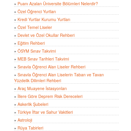
»
Puanı Azalan Üniversite Bölümleri Nelerdir?
»
Özel Öğrenci Yurtları
»
Kredi Yurtlar Kurumu Yurtları
»
Özel Temel Liseler
»
Devlet ve Özel Okullar Rehberi
»
Eğitim Rehberi
»
ÖSYM Sınav Takvimi
»
MEB Sınav Tarihleri Takvimi
»
Sınavla Öğrenci Alan Liseler Rehberi
»
Sınavla Öğrenci Alan Liselerin Taban ve Tavan
Yüzdelik Dilimleri Rehberi
»
Araç Muayene İstasyonları
»
İllere Göre Deprem Risk Dereceleri
»
Askerlik Şubeleri
»
Türkiye İftar ve Sahur Vakitleri
»
Astroloji
»
Rüya Tabirleri