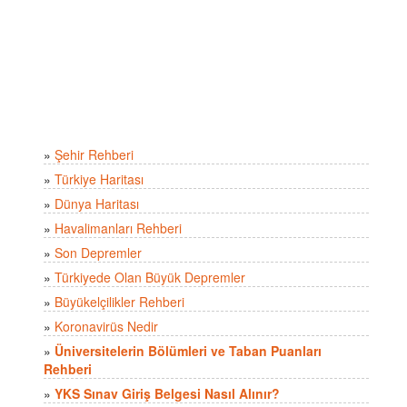
»
Şehir Rehberi
»
Türkiye Haritası
»
Dünya Haritası
»
Havalimanları Rehberi
»
Son Depremler
»
Türkiyede Olan Büyük Depremler
»
Büyükelçilikler Rehberi
»
Koronavirüs Nedir
»
Üniversitelerin Bölümleri ve Taban Puanları
Rehberi
»
YKS Sınav Giriş Belgesi Nasıl Alınır?