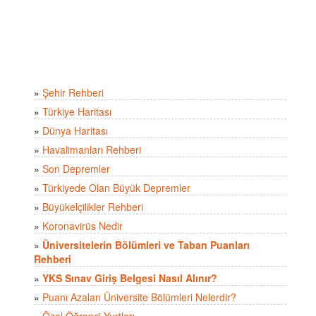
»
Şehir Rehberi
»
Türkiye Haritası
»
Dünya Haritası
»
Havalimanları Rehberi
»
Son Depremler
»
Türkiyede Olan Büyük Depremler
»
Büyükelçilikler Rehberi
»
Koronavirüs Nedir
»
Üniversitelerin Bölümleri ve Taban Puanları
Rehberi
»
YKS Sınav Giriş Belgesi Nasıl Alınır?
»
Puanı Azalan Üniversite Bölümleri Nelerdir?
»
Özel Öğrenci Yurtları