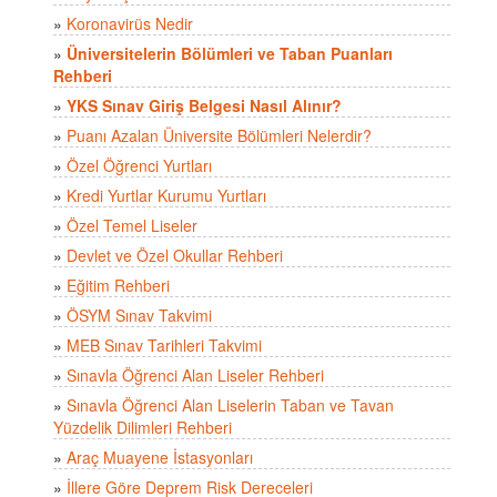
»
Koronavirüs Nedir
»
Üniversitelerin Bölümleri ve Taban Puanları
Rehberi
»
YKS Sınav Giriş Belgesi Nasıl Alınır?
»
Puanı Azalan Üniversite Bölümleri Nelerdir?
»
Özel Öğrenci Yurtları
»
Kredi Yurtlar Kurumu Yurtları
»
Özel Temel Liseler
»
Devlet ve Özel Okullar Rehberi
»
Eğitim Rehberi
»
ÖSYM Sınav Takvimi
»
MEB Sınav Tarihleri Takvimi
»
Sınavla Öğrenci Alan Liseler Rehberi
»
Sınavla Öğrenci Alan Liselerin Taban ve Tavan
Yüzdelik Dilimleri Rehberi
»
Araç Muayene İstasyonları
»
İllere Göre Deprem Risk Dereceleri