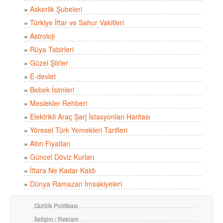
»
Askerlik Şubeleri
»
Türkiye İftar ve Sahur Vakitleri
»
Astroloji
»
Rüya Tabirleri
»
Güzel Şiirler
»
E-devlet
»
Bebek İsimleri
»
Meslekler Rehberi
»
Elektrikli Araç Şarj İstasyonları Haritası
»
Yöresel Türk Yemekleri Tarifleri
»
Altın Fiyatları
»
Güncel Döviz Kurları
»
İftara Ne Kadar Kaldı
»
Dünya Ramazan İmsakiyeleri
Gizlilik Politikası
İletişim / Reklam