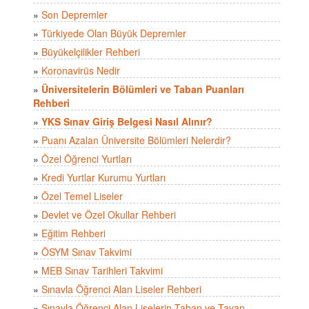
»
Son Depremler
»
Türkiyede Olan Büyük Depremler
»
Büyükelçilikler Rehberi
»
Koronavirüs Nedir
»
Üniversitelerin Bölümleri ve Taban Puanları
Rehberi
»
YKS Sınav Giriş Belgesi Nasıl Alınır?
»
Puanı Azalan Üniversite Bölümleri Nelerdir?
»
Özel Öğrenci Yurtları
»
Kredi Yurtlar Kurumu Yurtları
»
Özel Temel Liseler
»
Devlet ve Özel Okullar Rehberi
»
Eğitim Rehberi
»
ÖSYM Sınav Takvimi
»
MEB Sınav Tarihleri Takvimi
»
Sınavla Öğrenci Alan Liseler Rehberi
»
Sınavla Öğrenci Alan Liselerin Taban ve Tavan