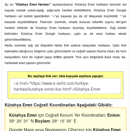
Şu an
"Kütahya Emet Haritası"
sayfasındasınız. Kütahya Emet haritasını farenizin sol
tuşuyla tutarak yukarı-aşağı, sağa-sola hareket ettirebilirsiniz. Kütahya Emet Google
haritasını sol üstteki işaretlerden "+"ya basarak (ya da çif tıklayarak) büyütebilir, "-"ye
basarak küçültebilirsiniz. Farenizin üzerinde, ortada bulunan tekerlek tuşunu ileri-geri
hareket ettirerek de Kütahya Emet haritasını büyütüp, küçültebilirsiniz. Sağ üstteki
bölümden Kütahya Emet Google haritasını, uydu ya da arazi haritası olarak
görüntüleyebilirsiniz.
Harita üzerinde sağ üst köşedeki Harita linki sadece karayolları haritasını, Uydu linki
bakmakta olduğunuz bölgenin uydu görüntülerini ve coğrafi yapısını Karma modu ise hem
karayollarını hem de coğrafi yapıyı birlikte gösterir. Yine aynı bölgedeki Arazi modu ise,
haritadaki arazi yapısını görüntüler.
Bu sayfaya link ver; tıkla kopyala sayfana yapıştır
Kütahya Emet Coğrafi Koordinatları Aşağıdaki Gibidir;
Kütahya Emet
için Coğrafi Konum Yer Koordinatları;
Enlem
:
39° 20' 31¨ N
Boylam
: 29° 15' 30¨ E
Google Maps veya Navigasyon Cihazınız için
Kütahya Emet