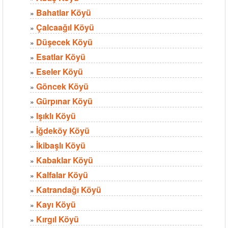
Bahatlar Köyü
»
Çalcaağıl Köyü
»
Düşecek Köyü
»
Esatlar Köyü
»
Eseler Köyü
»
Göncek Köyü
»
Gürpınar Köyü
»
Işıklı Köyü
»
İğdeköy Köyü
»
İkibaşlı Köyü
»
Kabaklar Köyü
»
Kalfalar Köyü
»
Katrandağı Köyü
»
Kayı Köyü
»
Kırgıl Köyü
»