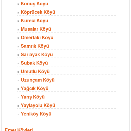
Konuş Köyü
»
Köprücek Köyü
»
Küreci Köyü
»
Musalar Köyü
»
Ömerfakı Köyü
»
Samrık Köyü
»
Sarıayak Köyü
»
Subak Köyü
»
Umutlu Köyü
»
Uzunçam Köyü
»
Yağcık Köyü
»
Yarış Köyü
»
Yaylayolu Köyü
»
Yeniköy Köyü
»
Emet Köyleri