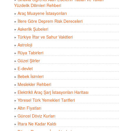
Yüzdelik Dilimleri Rehberi
»
Araç Muayene İstasyonları
»
İllere Göre Deprem Risk Dereceleri
»
Askerlik Şubeleri
»
Türkiye İftar ve Sahur Vakitleri
»
Astroloji
»
Rüya Tabirleri
»
Güzel Şiirler
»
E-devlet
»
Bebek İsimleri
»
Meslekler Rehberi
»
Elektrikli Araç Şarj İstasyonları Haritası
»
Yöresel Türk Yemekleri Tarifleri
»
Altın Fiyatları
»
Güncel Döviz Kurları
»
İftara Ne Kadar Kaldı