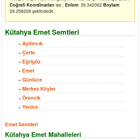
Coğrafi Koordinatları
ise ;
Enlem
: 39.342062
Boylam
:
29.258228 şeklindedir.
Kütahya Emet Semtleri
Aydıncık
»
Çerte
»
Eğrigöz
»
Emet
»
Günlüce
»
Merkez Köyler
»
Örencik
»
Yenice
»
Emet Semtleri
Kütahya Emet Mahalleleri