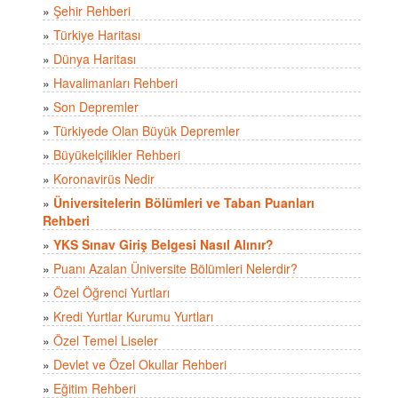
»
Şehir Rehberi
»
Türkiye Haritası
»
Dünya Haritası
»
Havalimanları Rehberi
»
Son Depremler
»
Türkiyede Olan Büyük Depremler
»
Büyükelçilikler Rehberi
»
Koronavirüs Nedir
»
Üniversitelerin Bölümleri ve Taban Puanları
Rehberi
»
YKS Sınav Giriş Belgesi Nasıl Alınır?
»
Puanı Azalan Üniversite Bölümleri Nelerdir?
»
Özel Öğrenci Yurtları
»
Kredi Yurtlar Kurumu Yurtları
»
Özel Temel Liseler
»
Devlet ve Özel Okullar Rehberi
»
Eğitim Rehberi