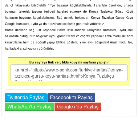
da çif tıklayarak) büyütebilir, "-"ye basarak küçültebilirsiniz. Farenizin üzerinde, ortada
bulunan tekerlek tuşunu ileri-geri hareket ettirerek de Konya Tuzlukçu Gürsu Köyü
haritasını büyütüp, küçültebilirsiniz. Sağ üstteki bölümden Konya Tuzlukçu Gürsu Köyü
Google haritasını, uydu ya da arazi haritası olarak görüntüleyebilirsiniz.
Harita üzerinde sağ üst köşedeki Harita linki sadece karayolları haritasını, Uydu linki
bakmakta olduğunuz bölgenin uydu görüntülerini ve coğrafi yapısını Karma modu ise hem
karayollarını hem de coğrafi yapıyı birlikte gösterir. Yine aynı bölgedeki Arazi modu ise,
haritadaki arazi yapısını görüntüler.
Bu sayfaya link ver; tıkla kopyala sayfana yapıştır
Twitter'da Paylaş
Facebook'ta Paylaş
WhatsApp'ta Paylaş
Google+'da Paylaş