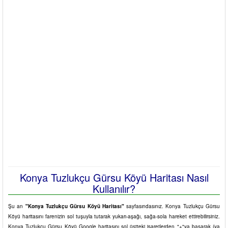
Konya Tuzlukçu Gürsu Köyü Haritası Nasıl
Kullanılır?
Şu an
"Konya Tuzlukçu Gürsu Köyü Haritası"
sayfasındasınız. Konya Tuzlukçu Gürsu
Köyü haritasını farenizin sol tuşuyla tutarak yukarı-aşağı, sağa-sola hareket ettirebilirsiniz.
Konya Tuzlukçu Gürsu Köyü Google haritasını sol üstteki işaretlerden "+"ya basarak (ya