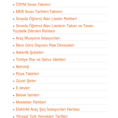
»
ÖSYM Sınav Takvimi
»
MEB Sınav Tarihleri Takvimi
»
Sınavla Öğrenci Alan Liseler Rehberi
»
Sınavla Öğrenci Alan Liselerin Taban ve Tavan
Yüzdelik Dilimleri Rehberi
»
Araç Muayene İstasyonları
»
İllere Göre Deprem Risk Dereceleri
»
Askerlik Şubeleri
»
Türkiye İftar ve Sahur Vakitleri
»
Astroloji
»
Rüya Tabirleri
»
Güzel Şiirler
»
E-devlet
»
Bebek İsimleri
»
Meslekler Rehberi
»
Elektrikli Araç Şarj İstasyonları Haritası
»
Yöresel Türk Yemekleri Tarifleri