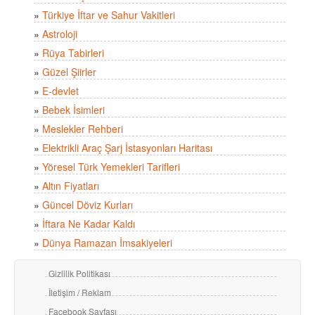
»
Türkiye İftar ve Sahur Vakitleri
»
Astroloji
»
Rüya Tabirleri
»
Güzel Şiirler
»
E-devlet
»
Bebek İsimleri
»
Meslekler Rehberi
»
Elektrikli Araç Şarj İstasyonları Haritası
»
Yöresel Türk Yemekleri Tarifleri
»
Altın Fiyatları
»
Güncel Döviz Kurları
»
İftara Ne Kadar Kaldı
»
Dünya Ramazan İmsakiyeleri
Gizlilik Politikası
İletişim / Reklam
Facebook Sayfası