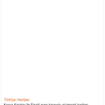
Türkiye Haritası
Konya Karatay ile Elazığ arası karayolu güzergah haritası