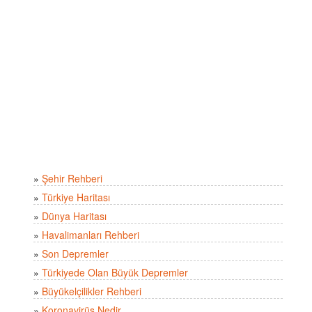
»
Şehir Rehberi
»
Türkiye Haritası
»
Dünya Haritası
»
Havalimanları Rehberi
»
Son Depremler
»
Türkiyede Olan Büyük Depremler
»
Büyükelçilikler Rehberi
»
Koronavirüs Nedir