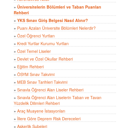
»
Üniversitelerin Bölümleri ve Taban Puanları
Rehberi
»
YKS Sınav Giriş Belgesi Nasıl Alınır?
»
Puanı Azalan Üniversite Bölümleri Nelerdir?
»
Özel Öğrenci Yurtları
»
Kredi Yurtlar Kurumu Yurtları
»
Özel Temel Liseler
»
Devlet ve Özel Okullar Rehberi
»
Eğitim Rehberi
»
ÖSYM Sınav Takvimi
»
MEB Sınav Tarihleri Takvimi
»
Sınavla Öğrenci Alan Liseler Rehberi
»
Sınavla Öğrenci Alan Liselerin Taban ve Tavan
Yüzdelik Dilimleri Rehberi
»
Araç Muayene İstasyonları
»
İllere Göre Deprem Risk Dereceleri
»
Askerlik Şubeleri