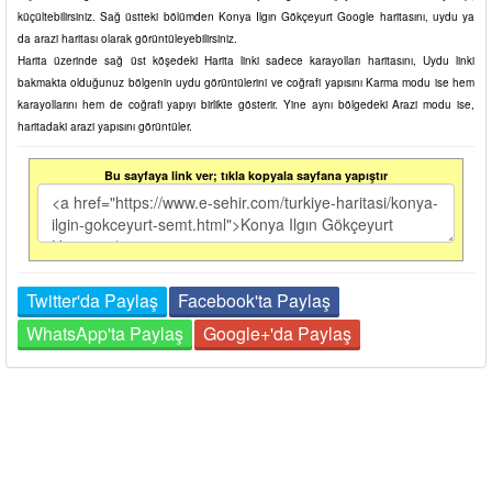
küçültebilirsiniz. Sağ üstteki bölümden Konya Ilgın Gökçeyurt Google haritasını, uydu ya
da arazi haritası olarak görüntüleyebilirsiniz.
Harita üzerinde sağ üst köşedeki Harita linki sadece karayolları haritasını, Uydu linki
bakmakta olduğunuz bölgenin uydu görüntülerini ve coğrafi yapısını Karma modu ise hem
karayollarını hem de coğrafi yapıyı birlikte gösterir. Yine aynı bölgedeki Arazi modu ise,
haritadaki arazi yapısını görüntüler.
Bu sayfaya link ver; tıkla kopyala sayfana yapıştır
Twitter'da Paylaş
Facebook'ta Paylaş
WhatsApp'ta Paylaş
Google+'da Paylaş