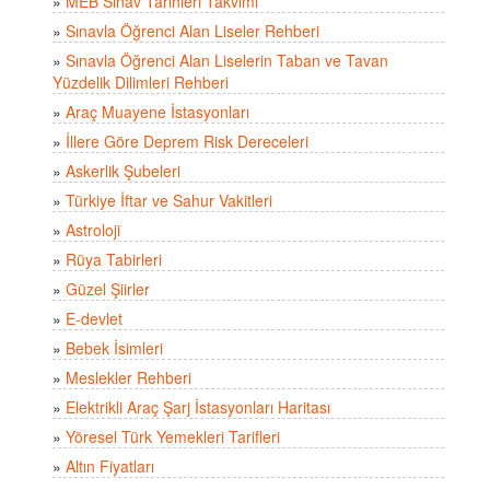
»
MEB Sınav Tarihleri Takvimi
»
Sınavla Öğrenci Alan Liseler Rehberi
»
Sınavla Öğrenci Alan Liselerin Taban ve Tavan
Yüzdelik Dilimleri Rehberi
»
Araç Muayene İstasyonları
»
İllere Göre Deprem Risk Dereceleri
»
Askerlik Şubeleri
»
Türkiye İftar ve Sahur Vakitleri
»
Astroloji
»
Rüya Tabirleri
»
Güzel Şiirler
»
E-devlet
»
Bebek İsimleri
»
Meslekler Rehberi
»
Elektrikli Araç Şarj İstasyonları Haritası
»
Yöresel Türk Yemekleri Tarifleri
»
Altın Fiyatları