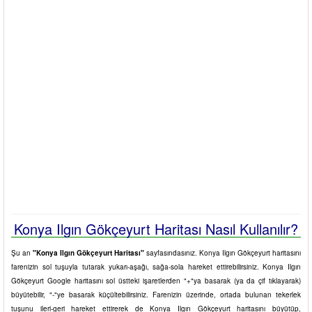
Konya Ilgın Gökçeyurt Haritası Nasıl Kullanılır?
Şu an
"Konya Ilgın Gökçeyurt Haritası"
sayfasındasınız. Konya Ilgın Gökçeyurt haritasını
farenizin sol tuşuyla tutarak yukarı-aşağı, sağa-sola hareket ettirebilirsiniz. Konya Ilgın
Gökçeyurt Google haritasını sol üstteki işaretlerden "+"ya basarak (ya da çif tıklayarak)
büyütebilir, "-"ye basarak küçültebilirsiniz. Farenizin üzerinde, ortada bulunan tekerlek
tuşunu ileri-geri hareket ettirerek de Konya Ilgın Gökçeyurt haritasını büyütüp,