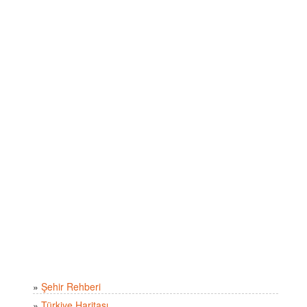
»
Şehir Rehberi
»
Türkiye Haritası