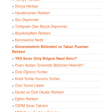
»
Dünya Haritası
»
Havalimanları Rehberi
»
Son Depremler
»
Türkiyede Olan Büyük Depremler
»
Büyükelçilikler Rehberi
»
Koronavirüs Nedir
»
Üniversitelerin Bölümleri ve Taban Puanları
Rehberi
»
YKS Sınav Giriş Belgesi Nasıl Alınır?
»
Puanı Azalan Üniversite Bölümleri Nelerdir?
»
Özel Öğrenci Yurtları
»
Kredi Yurtlar Kurumu Yurtları
»
Özel Temel Liseler
»
Devlet ve Özel Okullar Rehberi
»
Eğitim Rehberi
»
ÖSYM Sınav Takvimi