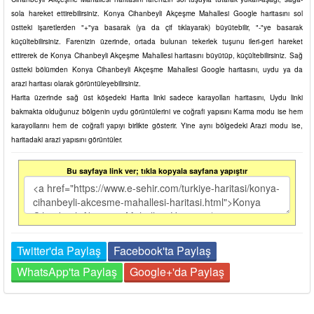
sola hareket ettirebilirsiniz. Konya Cihanbeyli Akçeşme Mahallesi Google haritasını sol
üstteki işaretlerden "+"ya basarak (ya da çif tıklayarak) büyütebilir, "-"ye basarak
küçültebilirsiniz. Farenizin üzerinde, ortada bulunan tekerlek tuşunu ileri-geri hareket
ettirerek de Konya Cihanbeyli Akçeşme Mahallesi haritasını büyütüp, küçültebilirsiniz. Sağ
üstteki bölümden Konya Cihanbeyli Akçeşme Mahallesi Google haritasını, uydu ya da
arazi haritası olarak görüntüleyebilirsiniz.
Harita üzerinde sağ üst köşedeki Harita linki sadece karayolları haritasını, Uydu linki
bakmakta olduğunuz bölgenin uydu görüntülerini ve coğrafi yapısını Karma modu ise hem
karayollarını hem de coğrafi yapıyı birlikte gösterir. Yine aynı bölgedeki Arazi modu ise,
haritadaki arazi yapısını görüntüler.
Bu sayfaya link ver; tıkla kopyala sayfana yapıştır
Twitter'da Paylaş
Facebook'ta Paylaş
WhatsApp'ta Paylaş
Google+'da Paylaş