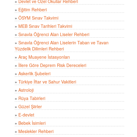
»
Devlet ve Özel Okullar Rehberi
»
Eğitim Rehberi
»
ÖSYM Sınav Takvimi
»
MEB Sınav Tarihleri Takvimi
»
Sınavla Öğrenci Alan Liseler Rehberi
»
Sınavla Öğrenci Alan Liselerin Taban ve Tavan
Yüzdelik Dilimleri Rehberi
»
Araç Muayene İstasyonları
»
İllere Göre Deprem Risk Dereceleri
»
Askerlik Şubeleri
»
Türkiye İftar ve Sahur Vakitleri
»
Astroloji
»
Rüya Tabirleri
»
Güzel Şiirler
»
E-devlet
»
Bebek İsimleri
»
Meslekler Rehberi