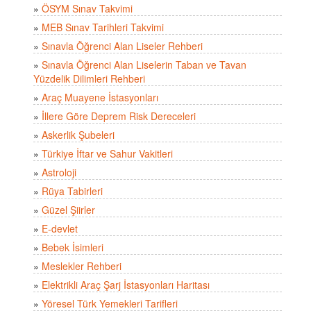
»
ÖSYM Sınav Takvimi
»
MEB Sınav Tarihleri Takvimi
»
Sınavla Öğrenci Alan Liseler Rehberi
»
Sınavla Öğrenci Alan Liselerin Taban ve Tavan
Yüzdelik Dilimleri Rehberi
»
Araç Muayene İstasyonları
»
İllere Göre Deprem Risk Dereceleri
»
Askerlik Şubeleri
»
Türkiye İftar ve Sahur Vakitleri
»
Astroloji
»
Rüya Tabirleri
»
Güzel Şiirler
»
E-devlet
»
Bebek İsimleri
»
Meslekler Rehberi
»
Elektrikli Araç Şarj İstasyonları Haritası
»
Yöresel Türk Yemekleri Tarifleri