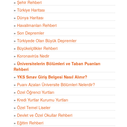
»
Şehir Rehberi
»
Türkiye Haritası
»
Dünya Haritası
»
Havalimanları Rehberi
»
Son Depremler
»
Türkiyede Olan Büyük Depremler
»
Büyükelçilikler Rehberi
»
Koronavirüs Nedir
»
Üniversitelerin Bölümleri ve Taban Puanları
Rehberi
»
YKS Sınav Giriş Belgesi Nasıl Alınır?
»
Puanı Azalan Üniversite Bölümleri Nelerdir?
»
Özel Öğrenci Yurtları
»
Kredi Yurtlar Kurumu Yurtları
»
Özel Temel Liseler
»
Devlet ve Özel Okullar Rehberi
»
Eğitim Rehberi