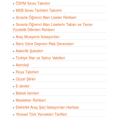
»
ÖSYM Sınav Takvimi
»
MEB Sınav Tarihleri Takvimi
»
Sınavla Öğrenci Alan Liseler Rehberi
»
Sınavla Öğrenci Alan Liselerin Taban ve Tavan
Yüzdelik Dilimleri Rehberi
»
Araç Muayene İstasyonları
»
İllere Göre Deprem Risk Dereceleri
»
Askerlik Şubeleri
»
Türkiye İftar ve Sahur Vakitleri
»
Astroloji
»
Rüya Tabirleri
»
Güzel Şiirler
»
E-devlet
»
Bebek İsimleri
»
Meslekler Rehberi
»
Elektrikli Araç Şarj İstasyonları Haritası
»
Yöresel Türk Yemekleri Tarifleri