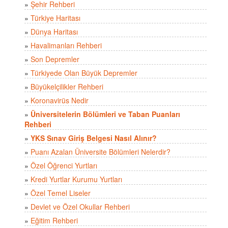
»
Şehir Rehberi
»
Türkiye Haritası
»
Dünya Haritası
»
Havalimanları Rehberi
»
Son Depremler
»
Türkiyede Olan Büyük Depremler
»
Büyükelçilikler Rehberi
»
Koronavirüs Nedir
»
Üniversitelerin Bölümleri ve Taban Puanları
Rehberi
»
YKS Sınav Giriş Belgesi Nasıl Alınır?
»
Puanı Azalan Üniversite Bölümleri Nelerdir?
»
Özel Öğrenci Yurtları
»
Kredi Yurtlar Kurumu Yurtları
»
Özel Temel Liseler
»
Devlet ve Özel Okullar Rehberi
»
Eğitim Rehberi