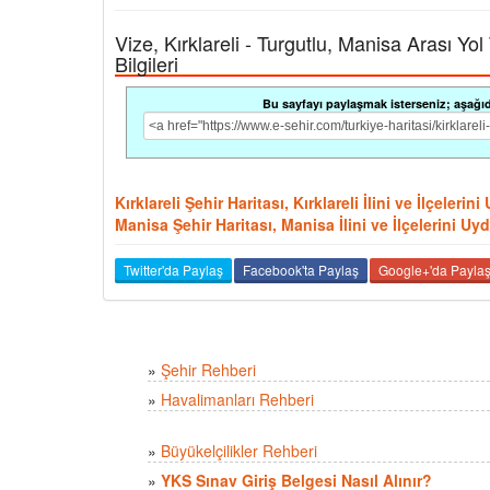
Vize, Kırklareli - Turgutlu, Manisa Arası Yol
Bilgileri
Bu sayfayı paylaşmak isterseniz; aşağıdak
Kırklareli Şehir Haritası, Kırklareli İlini ve İlçeler
Manisa Şehir Haritası, Manisa İlini ve İlçelerini U
Twitter'da Paylaş
Facebook'ta Paylaş
Google+'da Payla
»
Şehir Rehberi
»
Havalimanları Rehberi
»
Büyükelçilikler Rehberi
»
YKS Sınav Giriş Belgesi Nasıl Alınır?