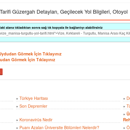
 Tarifi Güzergah Detayları, Geçilecek Yol Bilgileri, Otoyol
i alana tıkladıktan sonra sağ tık kopyala ile bağlantıyı alabilirsiniz
ini Uydudan Görmek İçin Tıklayınız
ydudan Görmek İçin Tıklayınız
ş
»
Türkiye Haritası
»
D
»
Son Depremler
»
T
»
Ü
»
Koronavirüs Nedir
Reh
»
Puanı Azalan Üniversite Bölümleri Nelerdir?
»
Ö