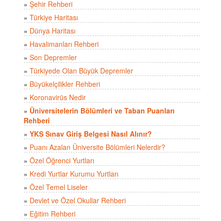
»
Şehir Rehberi
»
Türkiye Haritası
»
Dünya Haritası
»
Havalimanları Rehberi
»
Son Depremler
»
Türkiyede Olan Büyük Depremler
»
Büyükelçilikler Rehberi
»
Koronavirüs Nedir
»
Üniversitelerin Bölümleri ve Taban Puanları
Rehberi
»
YKS Sınav Giriş Belgesi Nasıl Alınır?
»
Puanı Azalan Üniversite Bölümleri Nelerdir?
»
Özel Öğrenci Yurtları
»
Kredi Yurtlar Kurumu Yurtları
»
Özel Temel Liseler
»
Devlet ve Özel Okullar Rehberi
»
Eğitim Rehberi