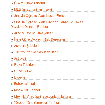
»
ÖSYM Sınav Takvimi
»
MEB Sınav Tarihleri Takvimi
»
Sınavla Öğrenci Alan Liseler Rehberi
»
Sınavla Öğrenci Alan Liselerin Taban ve Tavan
Yüzdelik Dilimleri Rehberi
»
Araç Muayene İstasyonları
»
İllere Göre Deprem Risk Dereceleri
»
Askerlik Şubeleri
»
Türkiye İftar ve Sahur Vakitleri
»
Astroloji
»
Rüya Tabirleri
»
Güzel Şiirler
»
E-devlet
»
Bebek İsimleri
»
Meslekler Rehberi
»
Elektrikli Araç Şarj İstasyonları Haritası
»
Yöresel Türk Yemekleri Tarifleri